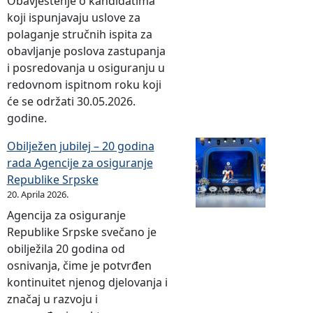
Obavještenje o kandidatima
koji ispunjavaju uslove za
polaganje stručnih ispita za
obavljanje poslova zastupanja
i posredovanja u osiguranju u
redovnom ispitnom roku koji
će se održati 30.05.2026.
godine.
Obilježen jubilej – 20 godina
rada Agencije za osiguranje
Republike Srpske
20. Aprila 2026.
Agencija za osiguranje
Republike Srpske svečano je
obilježila 20 godina od
osnivanja, čime je potvrđen
kontinuitet njenog djelovanja i
značaj u razvoju i