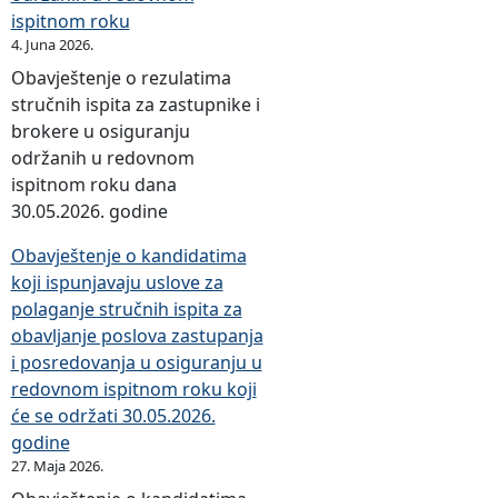
ispitnom roku
4. Juna 2026.
Obavještenje o rezulatima
stručnih ispita za zastupnike i
brokere u osiguranju
održanih u redovnom
ispitnom roku dana
30.05.2026. godine
Obavještenje o kandidatima
koji ispunjavaju uslove za
polaganje stručnih ispita za
obavljanje poslova zastupanja
i posredovanja u osiguranju u
redovnom ispitnom roku koji
će se održati 30.05.2026.
godine
27. Maja 2026.