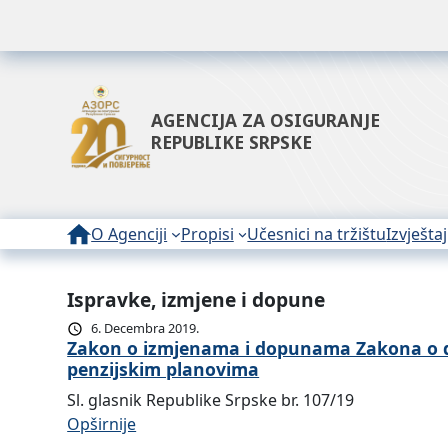
AGENCIJA ZA OSIGURANJE
REPUBLIKE SRPSKE
O Agenciji
Propisi
Učesnici na tržištu
Izvještaj
Ispravke, izmjene i dopune
6. Decembra 2019.
Zakon o izmjenama i dopunama Zakona o d
penzijskim planovima
Sl. glasnik Republike Srpske br. 107/19
:
Opširnije
Z