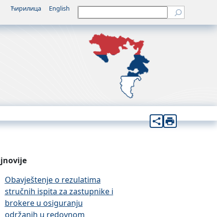
Ћирилица
English
Претрага
jnovije
Obavještenje o rezulatima
stručnih ispita za zastupnike i
brokere u osiguranju
održanih u redovnom