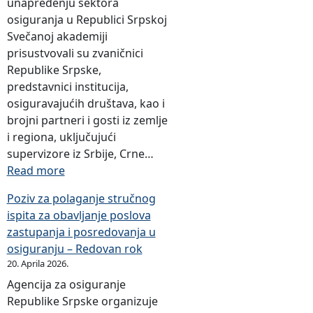
unapređenju sektora
osiguranja u Republici Srpskoj
Svečanoj akademiji
prisustvovali su zvaničnici
Republike Srpske,
predstavnici institucija,
osiguravajućih društava, kao i
brojni partneri i gosti iz zemlje
i regiona, uključujući
supervizore iz Srbije, Crne…
:
Read more
O
Poziv za polaganje stručnog
b
ispita za obavljanje poslova
i
zastupanja i posredovanja u
l
osiguranju – Redovan rok
j
20. Aprila 2026.
e
Agencija za osiguranje
ž
Republike Srpske organizuje
e