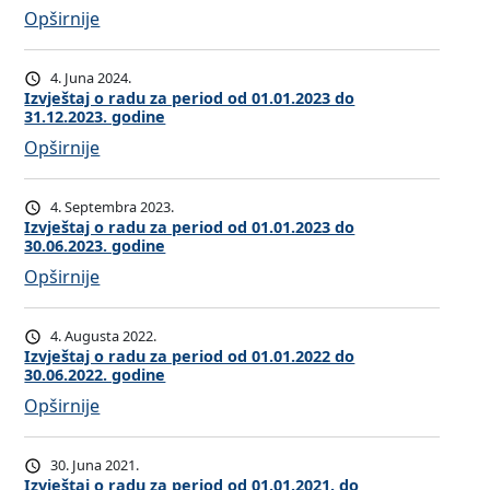
:
Opširnije
e
I
š
z
t
4. Juna 2024.
v
a
Izvještaj o radu za period od 01.01.2023 do
31.12.2023. godine
j
j
:
Opširnije
e
o
I
š
r
z
t
a
4. Septembra 2023.
v
a
Izvještaj o radu za period od 01.01.2023 do
d
30.06.2023. godine
j
j
u
:
Opširnije
e
o
z
I
š
r
a
z
t
a
p
4. Augusta 2022.
v
a
Izvještaj o radu za period od 01.01.2022 do
d
e
30.06.2022. godine
j
j
u
r
:
Opširnije
e
o
z
i
I
š
r
a
o
z
t
a
p
d
30. Juna 2021.
v
a
Izvještaj o radu za period od 01.01.2021. do
d