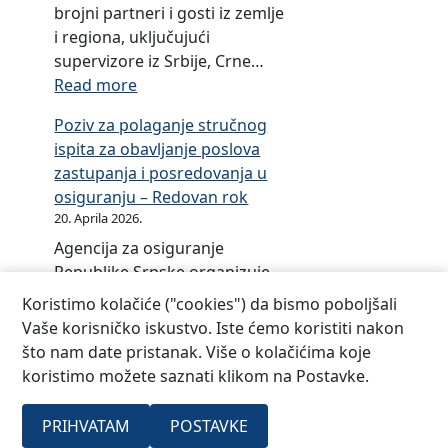
brojni partneri i gosti iz zemlje
e
i regiona, uključujući
supervizore iz Srbije, Crne…
:
Read more
O
Poziv za polaganje stručnog
b
ispita za obavljanje poslova
i
zastupanja i posredovanja u
l
osiguranju – Redovan rok
j
20. Aprila 2026.
e
Agencija za osiguranje
ž
Republike Srpske organizuje
e
profesionalnu edukaciju
n
Koristimo kolačiće ("cookies") da bismo poboljšali
kandidata (16.05.2026) za
j
Vaše korisničko iskustvo. Iste ćemo koristiti nakon
polaganje stručnog ispita za
u
što nam date pristanak. Više o kolačićima koje
obavljanje poslova zastupanja
b
koristimo možete saznati klikom na Postavke.
i posredovanja u osiguranju i
i
redovan ispitni rok
l
PRIHVATAM
POSTAVKE
(30.05.2026).
e