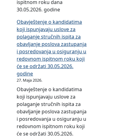
a
o
1
2
ispitnom roku dana
d
6
3
i
p
d
.
0
30.05.2026. godine
o
.
.
n
e
o
0
2
3
2
g
e
Obavještenje o kandidatima
r
d
1
0
0
0
o
koji ispunjavaju uslove za
i
0
.
.
.
2
d
polaganje stručnih ispita za
o
1
2
d
0
2
i
obavljanje poslova zastupanja
d
.
0
o
6
.
n
i posredovanja u osiguranju u
o
0
1
3
.
g
e
redovnom ispitnom roku koji
d
1
9
0
2
o
će se održati 30.05.2026.
0
.
.
.
0
d
godine
1
2
d
0
2
i
27. Maja 2026.
.
0
o
6
1
n
0
Obavještenje o kandidatima
1
3
.
.
e
1
koji ispunjavaju uslove za
8
0
2
g
.
polaganje stručnih ispita za
.
.
0
o
2
obavljanje poslova zastupanja
d
0
2
d
0
i posredovanja u osiguranju u
o
6
0
i
1
redovnom ispitnom roku koji
3
.
.
n
7
će se održati 30.05.2026.
0
2
g
e