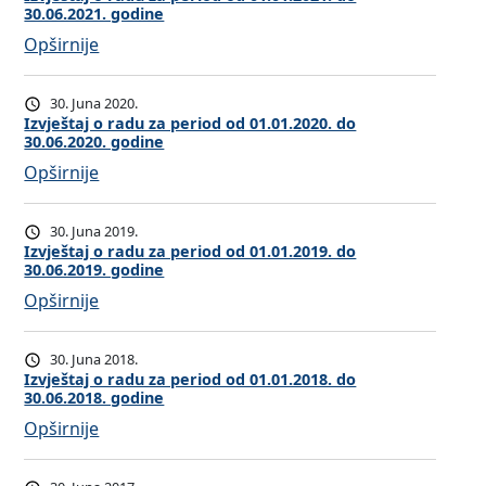
e
o
30.06.2021. godine
j
j
u
r
d
:
Opširnije
e
o
z
i
0
I
š
r
a
o
1
z
t
a
p
d
30. Juna 2020.
.
v
a
Izvještaj o radu za period od 01.01.2020. do
d
e
o
0
30.06.2020. godine
j
j
u
r
d
1
:
Opširnije
e
o
z
i
0
.
I
š
r
a
o
1
2
z
t
a
p
d
30. Juna 2019.
.
0
v
a
Izvještaj o radu za period od 01.01.2019. do
d
e
o
0
2
30.06.2019. godine
j
j
u
r
d
1
5
:
Opširnije
e
o
z
i
0
.
.
I
š
r
a
o
1
2
d
z
t
a
p
d
30. Juna 2018.
.
0
o
v
a
Izvještaj o radu za period od 01.01.2018. do
d
e
o
0
2
3
30.06.2018. godine
j
j
u
r
d
1
4
0
:
Opširnije
e
o
z
i
0
.
d
.
I
š
r
a
o
1
2
o
0
z
t
a