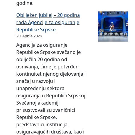
.
godine.
.
0
o
d
0
1
d
Obilježen jubilej – 20 godina
o
6
9
i
rada Agencije za osiguranje
3
.
.
n
Republike Srpske
0
2
g
e
20. Aprila 2026.
.
0
o
Agencija za osiguranje
0
1
d
Republike Srpske svečano je
6
8
i
obilježila 20 godina od
.
.
n
osnivanja, čime je potvrđen
2
g
e
kontinuitet njenog djelovanja i
0
o
značaj u razvoju i
1
d
unapređenju sektora
7
i
osiguranja u Republici Srpskoj
.
n
Svečanoj akademiji
g
e
prisustvovali su zvaničnici
o
Republike Srpske,
d
predstavnici institucija,
i
osiguravajućih društava, kao i
n