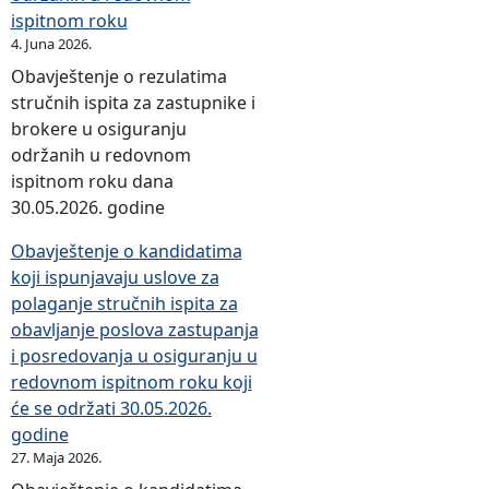
ispitnom roku
4. Juna 2026.
Obavještenje o rezulatima
stručnih ispita za zastupnike i
brokere u osiguranju
održanih u redovnom
ispitnom roku dana
30.05.2026. godine
Obavještenje o kandidatima
koji ispunjavaju uslove za
polaganje stručnih ispita za
obavljanje poslova zastupanja
i posredovanja u osiguranju u
redovnom ispitnom roku koji
će se održati 30.05.2026.
godine
27. Maja 2026.