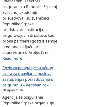
unapređenju sektora
osiguranja u Republici Srpskoj
Svečanoj akademiji
prisustvovali su zvaničnici
Republike Srpske,
predstavnici institucija,
osiguravajućih društava, kao i
brojni partneri i gosti iz zemlje
i regiona, uključujući
supervizore iz Srbije, Crne…
:
Read more
O
Poziv za polaganje stručnog
b
ispita za obavljanje poslova
i
zastupanja i posredovanja u
l
osiguranju – Redovan rok
j
20. Aprila 2026.
e
Agencija za osiguranje
ž
Republike Srpske organizuje
e