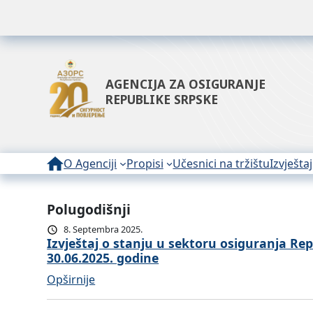
AGENCIJA ZA OSIGURANJE
REPUBLIKE SRPSKE
O Agenciji
Propisi
Učesnici na tržištu
Izvještaj
Polugodišnji
8. Septembra 2025.
Izvještaj o stanju u sektoru osiguranja Rep
30.06.2025. godine
:
Opširnije
I
z