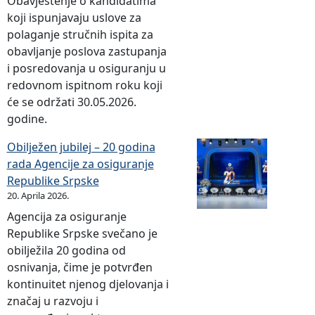
Obavještenje o kandidatima
koji ispunjavaju uslove za
polaganje stručnih ispita za
obavljanje poslova zastupanja
i posredovanja u osiguranju u
redovnom ispitnom roku koji
će se održati 30.05.2026.
godine.
Obilježen jubilej – 20 godina
rada Agencije za osiguranje
Republike Srpske
20. Aprila 2026.
Agencija za osiguranje
Republike Srpske svečano je
obilježila 20 godina od
osnivanja, čime je potvrđen
kontinuitet njenog djelovanja i
značaj u razvoju i