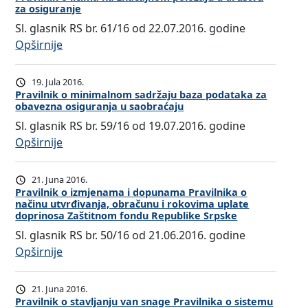
za osiguranje
v
Sl. glasnik RS br. 61/16 od 22.07.2016. godine
i
:
Opširnije
l
P
n
r
i
19. Jula 2016.
a
k
Pravilnik o minimalnom sadržaju baza podataka za
obavezna osiguranja u saobraćaju
v
o
Sl. glasnik RS br. 59/16 od 19.07.2016. godine
i
i
:
Opširnije
l
z
P
n
m
r
i
j
21. Juna 2016.
a
k
Pravilnik o izmjenama i dopunama Pravilnika o
e
načinu utvrđivanja, obračunu i rokovima uplate
v
o
n
doprinosa Zaštitnom fondu Republike Srpske
i
l
a
Sl. glasnik RS br. 50/16 od 21.06.2016. godine
l
i
m
:
Opširnije
n
c
a
P
i
i
i
r
21. Juna 2016.
k
m
d
a
Pravilnik o stavljanju van snage Pravilnika o sistemu
o