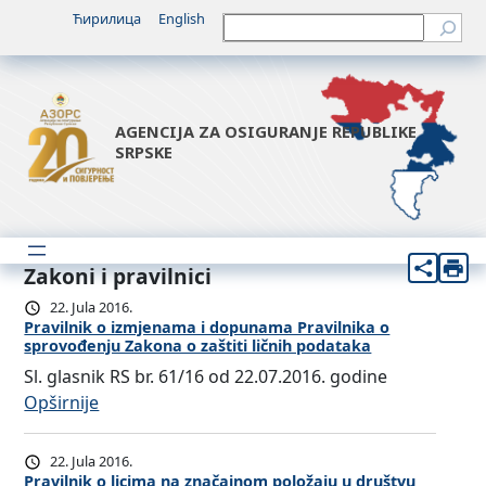
Ћирилица
English
Претрага
AGENCIJA ZA OSIGURANJE REPUBLIKE
SRPSKE
Zakoni i pravilnici
22. Jula 2016.
Pravilnik o izmjenama i dopunama Pravilnika o
sprovođenju Zakona o zaštiti ličnih podataka
Sl. glasnik RS br. 61/16 od 22.07.2016. godine
:
Opširnije
P
r
22. Jula 2016.
a
Pravilnik o licima na značajnom položaju u društvu