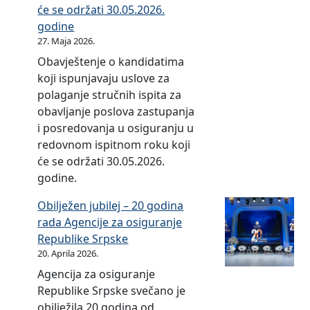
a
l
o
a
l
r
će se održati 30.05.2026.
e
a
a
s
n
i
a
godine
š
ć
t
i
j
k
27. Maja 2026.
č
t
a
e
g
a
v
u
a
Obavještenje o kandidatima
j
d
u
u
i
n
j
koji ispunjavaju uslove za
u
o
r
d
d
u
a
polaganje stručnih ispita za
p
a
r
n
i
obavljanje poslova zastupanja
r
n
u
o
r
i posredovanja u osiguranju u
i
j
š
s
o
redovnom ispitnom roku koji
n
e
t
t
k
će se održati 30.05.2026.
o
u
v
i
o
godine.
s
v
u
d
v
Obilježen jubilej – 20 godina
a
e
z
r
i
rada Agencije za osiguranje
Z
z
a
u
m
Republike Srpske
a
i
o
š
a
20. Aprila 2026.
š
s
s
t
u
t
a
i
Agencija za osiguranje
a
p
i
p
g
Republike Srpske svečano je
v
l
t
r
u
obilježila 20 godina od
a
a