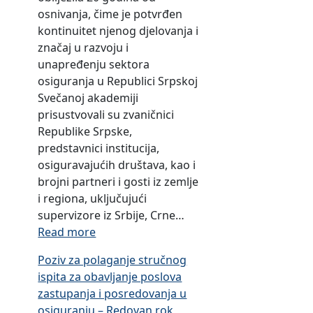
n
i
r
osnivanja, čime je potvrđen
z
t
o
t
a
kontinuitet njenog djelovanja i
a
e
m
u
n
značaj u razvoju i
o
d
f
ž
j
unapređenju sektora
s
o
o
b
e
osiguranja u Republici Srpskoj
i
p
n
a
Svečanoj akademiji
g
r
d
m
prisustvovali su zvaničnici
u
i
u
a
Republike Srpske,
r
n
R
predstavnici institucija,
a
o
e
osiguravajućih društava, kao i
n
s
p
brojni partneri i gosti iz zemlje
j
a
u
i regiona, uključujući
e
Z
b
supervizore iz Srbije, Crne…
i
a
l
:
Read more
r
š
i
O
e
t
Poziv za polaganje stručnog
k
b
o
i
ispita za obavljanje poslova
e
i
s
t
zastupanja i posredovanja u
S
l
i
n
osiguranju – Redovan rok