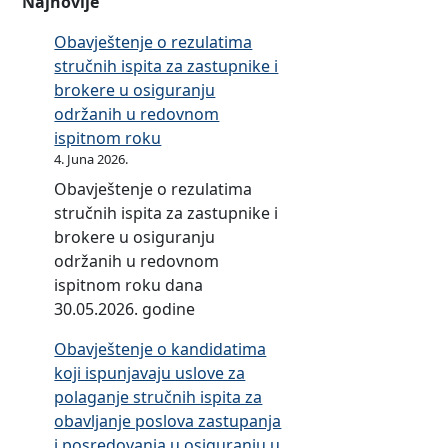
Najnovije
e
a
u
u
a
n
v
r
Obavještenje o rezulatima
t
u
i
s
a
stručnih ispita za zastupnike i
o
i
k
t
n
brokere u osiguranju
-
n
a
v
j
održanih u redovnom
k
o
u
e
e
ispitnom roku
a
s
š
n
i
4. Juna 2026.
s
t
k
o
m
k
Obavještenje o rezulatima
r
o
o
o
o
stručnih ispita za zastupnike i
a
l
s
v
)
brokere u osiguranju
n
a
i
i
održanih u redovnom
s
m
g
n
ispitnom roku dana
t
a
u
e
30.05.2026. godine
v
r
u
a
Obavještenje o kandidatima
n
koji ispunjavaju uslove za
j
polaganje stručnih ispita za
e
obavljanje poslova zastupanja
i posredovanja u osiguranju u