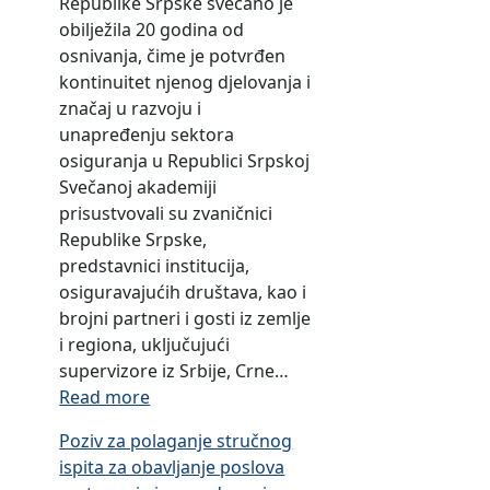
Republike Srpske svečano je
obilježila 20 godina od
osnivanja, čime je potvrđen
kontinuitet njenog djelovanja i
značaj u razvoju i
unapređenju sektora
osiguranja u Republici Srpskoj
Svečanoj akademiji
prisustvovali su zvaničnici
Republike Srpske,
predstavnici institucija,
osiguravajućih društava, kao i
brojni partneri i gosti iz zemlje
i regiona, uključujući
supervizore iz Srbije, Crne…
:
Read more
O
Poziv za polaganje stručnog
b
ispita za obavljanje poslova
i