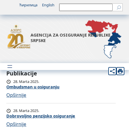
Ћирилица
English
Претрага
AGENCIJA ZA OSIGURANJE REPUBLIKE
SRPSKE
Publikacije
28. Marta 2025.
Ombudsman u osiguranju
:
Opširnije
O
m
28. Marta 2025.
b
Dobrovoljno penzijsko osiguranje
u
:
Opširnije