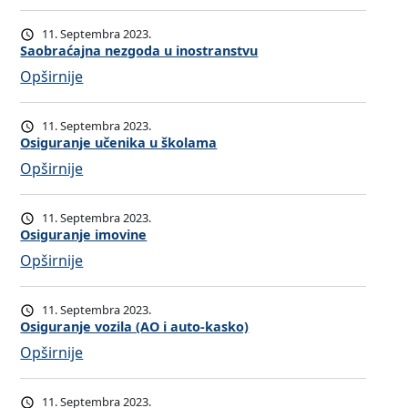
d
D
s
o
11. Septembra 2023.
m
b
Saobraćajna nezgoda u inostranstvu
a
r
:
Opširnije
n
o
S
u
v
a
11. Septembra 2023.
o
o
o
Osiguranje učenika u školama
s
l
b
:
Opširnije
i
j
r
O
g
n
a
s
11. Septembra 2023.
u
o
ć
i
Osiguranje imovine
r
p
a
g
:
Opširnije
a
e
j
u
O
n
n
n
r
s
j
11. Septembra 2023.
z
a
a
i
Osiguranje vozila (AO i auto-kasko)
u
i
n
n
g
:
Opširnije
j
e
j
u
O
s
z
e
r
s
k
11. Septembra 2023.
g