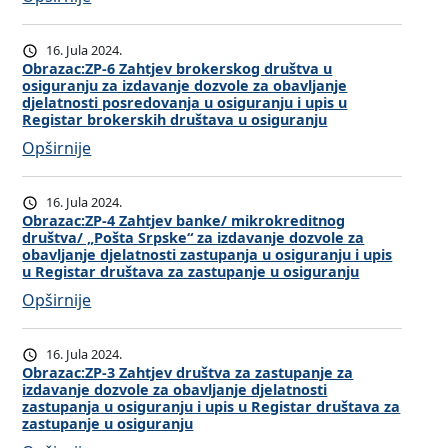
O
b
16. Jula 2024.
r
Obrazac:ZP-6 Zahtjev brokerskog društva u
osiguranju za izdavanje dozvole za obavljanje
a
djelatnosti posredovanja u osiguranju i upis u
z
Registar brokerskih društava u osiguranju
a
:
Opširnije
c
O
:
b
16. Jula 2024.
Z
r
Obrazac:ZP-4 Zahtjev banke/ mikrokreditnog
P
društva/ „Pošta Srpske“ za izdavanje dozvole za
a
obavljanje djelatnosti zastupanja u osiguranju i upis
-
z
u Registar društava za zastupanje u osiguranju
7
a
:
Opširnije
Z
c
O
a
:
b
h
16. Jula 2024.
Z
r
Obrazac:ZP-3 Zahtjev društva za zastupanje za
t
P
izdavanje dozvole za obavljanje djelatnosti
a
j
zastupanja u osiguranju i upis u Registar društava za
-
z
zastupanje u osiguranju
e
6
a