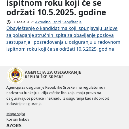
ispitnom roku koji će se
održati 10.5.2025. godine
7. Maja 2025.
Aktuelno
, 
Ispiti
, 
Saopštenja
Obavještenje o kandidatima koji ispunjavaju uslove
za polaganje stručnih ispita za obavljanje poslova
zastupanja i posredovanja u osiguranju u redovnom
ispitnom roku koji će se održati 10.5.2025. godine
AGENCIJA ZA OSIGURANJE
REPUBLIKE SRPSKE
Agencija za osiguranje Republike Srpske ima regulatornu i
nadzornu funkciju u cilju zaštite lica koja imaju pravo na
osiguravajuće pokriće i naknadu iz osiguranja kao i dobrobit
industrije osiguranja.
Mapa sajta
Korisni linkovi
AZORS