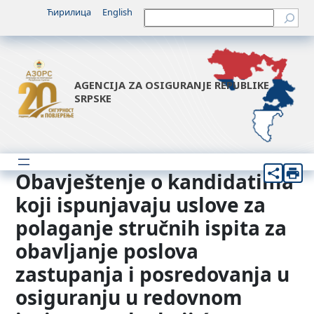
Idi
Ћирилица
English
Претрага
na
sadržaj
AGENCIJA ZA OSIGURANJE REPUBLIKE
SRPSKE
Obavještenje o kandidatima
koji ispunjavaju uslove za
polaganje stručnih ispita za
obavljanje poslova
zastupanja i posredovanja u
osiguranju u redovnom