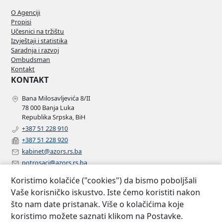
O Agenciji
Propisi
Učesnici na tržištu
Izvještaji i statistika
Saradnja i razvoj
Ombudsman
Kontakt
KONTAKT
Bana Milosavljevića 8/II
78 000 Banja Luka
Republika Srpska, BiH
+387 51 228 910
+387 51 228 920
kabinet@azors.rs.ba
potrosaci@azors.rs.ba
szzp@azors.rs.ba
Koristimo kolačiće ("cookies") da bismo poboljšali
PRATITE NAS
Vaše korisničko iskustvo. Iste ćemo koristiti nakon
što nam date pristanak. Više o kolačićima koje
Facebook
koristimo možete saznati klikom na Postavke.
Instagram