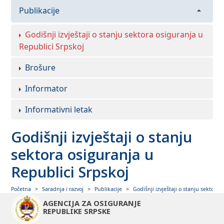
Publikacije
Godišnji izvještaji o stanju sektora osiguranja u
Republici Srpskoj
Brošure
Informator
Informativni letak
Godišnji izvještaji o stanju
sektora osiguranja u
Republici Srpskoj
GODIŠNJI
Početna
Saradnja i razvoj
Publikacije
Godišnji izvještaji o stanju sektora
GODIŠNJI
IZVJEŠTAJI O
IZVJEŠTAJI O
AGENCIJA ZA OSIGURANJE
«
»
STANJU SEKTORA
STANJU SEKTORA
REPUBLIKE SRPSKE
OSIGURANJA U
OSIGURANJA U
REPUBLICI