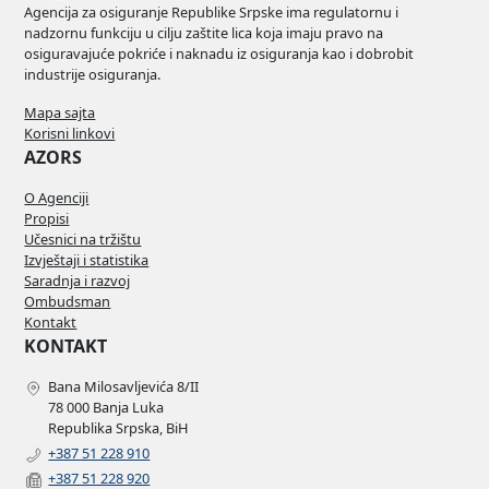
REPUBLICI
SRPSKOJ 2023.
Agencija za osiguranje Republike Srpske ima regulatornu i
GODINA
SRPSKOJ 2024.
nadzornu funkciju u cilju zaštite lica koja imaju pravo na
GODINA
osiguravajuće pokriće i naknadu iz osiguranja kao i dobrobit
industrije osiguranja.
Mapa sajta
Korisni linkovi
AZORS
O Agenciji
Propisi
Učesnici na tržištu
Izvještaji i statistika
Saradnja i razvoj
Ombudsman
Kontakt
KONTAKT
Bana Milosavljevića 8/II
78 000 Banja Luka
Republika Srpska, BiH
+387 51 228 910
+387 51 228 920