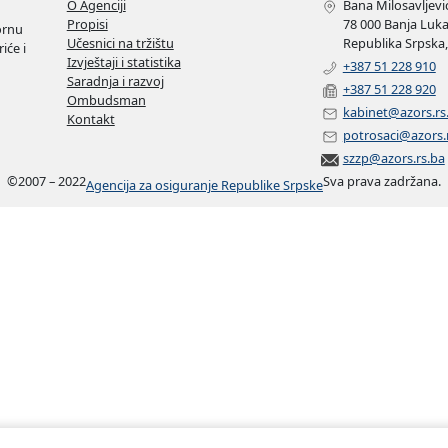
O Agenciji
Bana Milosavljević
Propisi
78 000 Banja Luk
ornu
Učesnici na tržištu
Republika Srpska,
iće i
Izvještaji i statistika
+387 51 228 910
Saradnja i razvoj
+387 51 228 920
Ombudsman
kabinet@azors.rs
Kontakt
potrosaci@azors.
szzp@azors.rs.ba
©
2007 – 2022
Sva prava zadržana.
Agencija za osiguranje Republike Srpske