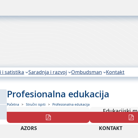
i i satistika
Saradnja i razvoj
Ombudsman
Kontakt
Profesionalna edukacija
Početna
Stručni ispiti
Profesionalna edukacija
Edukacijski ma
Pravilnik o stručnom ispitu
Prezenta
AZORS
KONTAKT