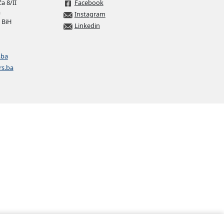
a 8/II
Facebook
a
Instagram
 BiH
Linkedin
.ba
rs.ba