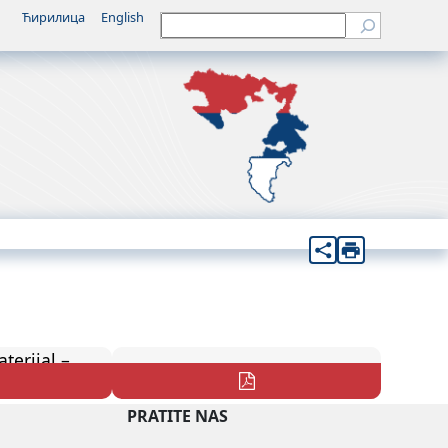
Ћирилица
English
Претрага
terijal –
Obavezna literatura
cije
PRATITE NAS