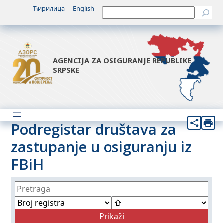
Ћирилица
English
Претрага
AGENCIJA ZA OSIGURANJE REPUBLIKE
SRPSKE
Podregistar društava za
zastupanje u osiguranju iz
FBiH