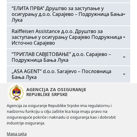
“ЕЛИТА ПРВА” Друштво за заступање у
осигурању д.о.о. Сарајево – Подружница Бања
Лука
Raiffeisen Assistance д.o.o. Друштво за
OSNOVNI PODACI
заступање у осигурању Сарајево Подружница
Источно Сарајево
Broj registra
РДЗ-2-1
“ТРИГЛАВ САВЈЕТОВАЊЕ” д.о.о. Сарајево –
OSNOVNI PODACI
Подружница Бања Лука
Naziv
Broj registra
“ЕЛИТА ПРВА” Друштво за заступање у
„ASA AGENT“ d.o.o. Sarajevo – Пословница
РДЗ-2-5
OSNOVNI PODACI
Бања Лука
осигурању д.о.о. Сарајево
Broj registra
Naziv
Adresa
AGENCIJA ZA OSIGURANJE
РДЗ-2-9
OSNOVNI PODACI
“Raiffeisen Assistance” д.о.о. Друштво за
REPUBLIKE SRPSKE
Jеврејска бб , Бања Лука
заступање у осигурању Сарајево Подружница
Broj registra
Naziv
Agencija za osiguranje Republike Srpske ima regulatornu i
Источно Сарајево
JIB
РДЗ-2-10
Друштво за заступање “ТРИГЛАВ
nadzornu funkciju u cilju zaštite lica koja imaju pravo na
4200650360005
САВЈЕТОВАЊЕ” д.о.о. Сарајево – Подружница
osiguravajuće pokriće i naknadu iz osiguranja kao i dobrobit
Adresa
Naziv
industrije osiguranja.
Бања Лука
ул. Спасовданска бб , Источно Ново Сарајево
Broj i datum rješenja Agencije
„ASA AGENT“ d.o.o. Sarajevo – Пословница
05-542-3-2/25 od 26.09.2025.
Mapa sajta
Бања Лука
Adresa