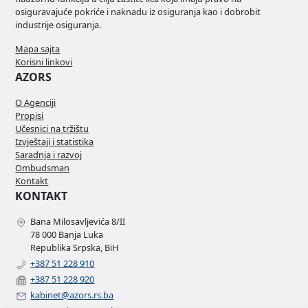
osiguravajuće pokriće i naknadu iz osiguranja kao i dobrobit
industrije osiguranja.
Mapa sajta
Korisni linkovi
AZORS
O Agenciji
Propisi
Učesnici na tržištu
Izvještaji i statistika
Saradnja i razvoj
Ombudsman
Kontakt
KONTAKT
Bana Milosavljevića 8/II
78 000 Banja Luka
Republika Srpska, BiH
+387 51 228 910
+387 51 228 920
kabinet@azors.rs.ba