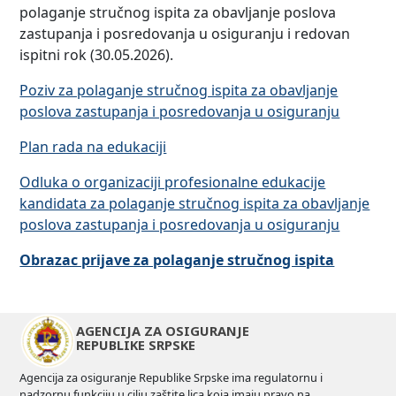
polaganje stručnog ispita za obavljanje poslova
zastupanja i posredovanja u osiguranju i redovan
ispitni rok (30.05.2026).
Poziv za polaganje stručnog ispita za obavljanje
poslova zastupanja i posredovanja u osiguranju
Plan rada na edukaciji
Odluka o organizaciji profesionalne edukacije
kandidata za polaganje stručnog ispita za obavljanje
poslova zastupanja i posredovanja u osiguranju
Obrazac prijave za polaganje stručnog ispita
AGENCIJA ZA OSIGURANJE
REPUBLIKE SRPSKE
Agencija za osiguranje Republike Srpske ima regulatornu i
nadzornu funkciju u cilju zaštite lica koja imaju pravo na