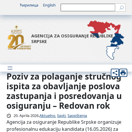
Idi
Ћирилица
English
Претрага
na
sadržaj
AGENCIJA ZA OSIGURANJE REPUBLIKE
SRPSKE
Poziv za polaganje stručnog
ispita za obavljanje poslova
zastupanja i posredovanja u
osiguranju – Redovan rok
20. Aprila 2026.
Aktuelno
, 
Ispiti
, 
Saopštenja
Agencija za osiguranje Republike Srpske organizuje
profesionalnu edukaciju kandidata (16.05.2026) za