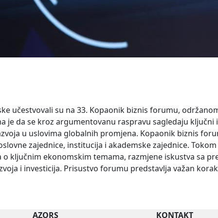
ske učestvovali su na 33. Kopaonik biznis forumu, održanom 
a je da se kroz argumentovanu raspravu sagledaju ključni i
 razvoja u uslovima globalnih promjena. Kopaonik biznis foru
slovne zajednice, institucija i akademske zajednice. Tokom
ja o ključnim ekonomskim temama, razmjene iskustva sa pred
oja i investicija. Prisustvo forumu predstavlja važan korak
AZORS
KONTAKT