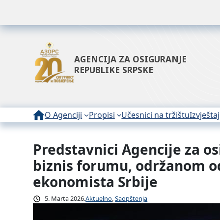
AGENCIJA ZA OSIGURANJE
REPUBLIKE SRPSKE
O Agenciji
Propisi
Učesnici na tržištu
Izvještaj
Predstavnici Agencije za o
Idi
na
biznis forumu, održanom od 
sadržaj
ekonomista Srbije
5. Marta 2026.
Aktuelno
, 
Saopštenja