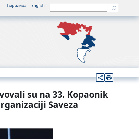
Ћирилица
English
Претрага
vovali su na 33. Kopaonik
rganizaciji Saveza