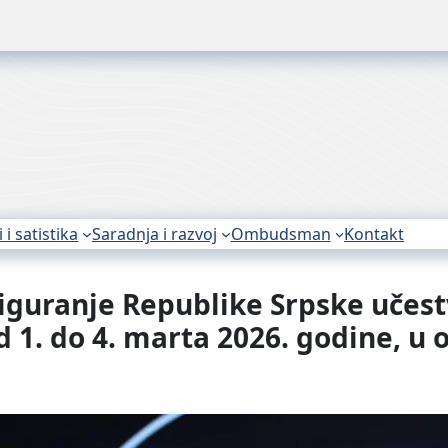
i i satistika
Saradnja i razvoj
Ombudsman
Kontakt
siguranje Republike Srpske učest
1. do 4. marta 2026. godine, u o