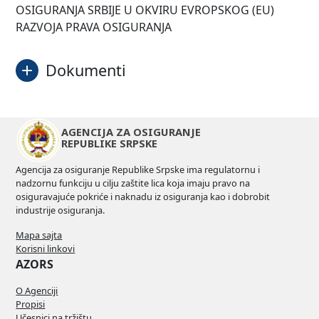
OSIGURANJA SRBIJE U OKVIRU EVROPSKOG (EU)
RAZVOJA PRAVA OSIGURANJA
Dokumenti
Poziv
Preuzmi
AGENCIJA ZA OSIGURANJE
REPUBLIKE SRPSKE
Agencija za osiguranje Republike Srpske ima regulatornu i
nadzornu funkciju u cilju zaštite lica koja imaju pravo na
osiguravajuće pokriće i naknadu iz osiguranja kao i dobrobit
industrije osiguranja.
Mapa sajta
Korisni linkovi
AZORS
O Agenciji
Propisi
Učesnici na tržištu