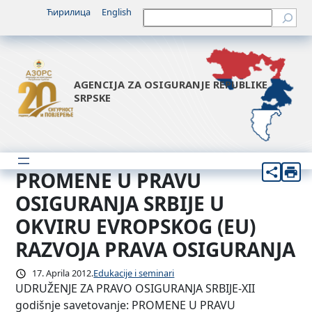
Idi
Ћирилица
English
Претрага
na
sadržaj
AGENCIJA ZA OSIGURANJE REPUBLIKE
SRPSKE
PROMENE U PRAVU
OSIGURANJA SRBIJE U
OKVIRU EVROPSKOG (EU)
RAZVOJA PRAVA OSIGURANJA
17. Aprila 2012.
Edukacije i seminari
UDRUŽENJE ZA PRAVO OSIGURANJA SRBIJE-XII
godišnje savetovanje: PROMENE U PRAVU