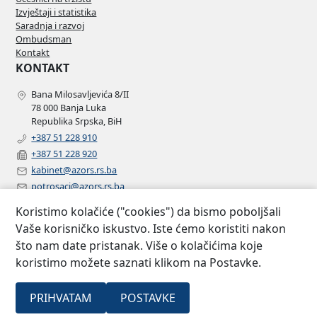
Izvještaji i statistika
Saradnja i razvoj
Ombudsman
Kontakt
KONTAKT
Bana Milosavljevića 8/II
78 000 Banja Luka
Republika Srpska, BiH
+387 51 228 910
+387 51 228 920
kabinet@azors.rs.ba
potrosaci@azors.rs.ba
szzp@azors.rs.ba
Koristimo kolačiće ("cookies") da bismo poboljšali
PRATITE NAS
Vaše korisničko iskustvo. Iste ćemo koristiti nakon
što nam date pristanak. Više o kolačićima koje
Facebook
koristimo možete saznati klikom na Postavke.
Instagram
Linkedin
2007 –
Sva prava
PRIHVATAM
POSTAVKE
Agencija za osiguranje Republike
©
2022
zadržana.
Srpske