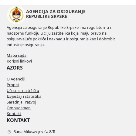
AGENCIJA ZA OSIGURANJE
REPUBLIKE SRPSKE
Agencija za osiguranje Republike Srpske ima regulatornu i
nadzornu funkciju u cilju zaštite lica koja imaju pravo na
osiguravajuće pokriće i naknadu iz osiguranja kao i dobrobit
industrije osiguranja.
Mapa sajta
Korisni linkovi
AZORS
O Agenciji
Propisi
Učesnici na tržištu
Izvještaji i statistika
Saradnja i razvoj
Ombudsman
Kontakt
KONTAKT
Bana Milosavljevića 8/II