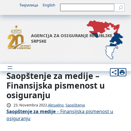
Idi
Ћирилица
English
Претрага
na
sadržaj
AGENCIJA ZA OSIGURANJE REPUBLIKE
SRPSKE
Saopštenje za medije –
Finansijska pismenost u
osiguranju
23. Novembra 2022.
Aktuelno
, 
Saopštenja
Saopštenje za medije
– Finansijska pismenost u
osiguranju