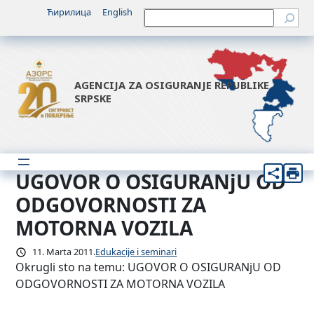
Idi
Ћирилица
English
Претрага
na
sadržaj
AGENCIJA ZA OSIGURANJE REPUBLIKE
SRPSKE
UGOVOR O OSIGURANjU OD
ODGOVORNOSTI ZA
MOTORNA VOZILA
11. Marta 2011.
Edukacije i seminari
Okrugli sto na temu: UGOVOR O OSIGURANjU OD
ODGOVORNOSTI ZA MOTORNA VOZILA