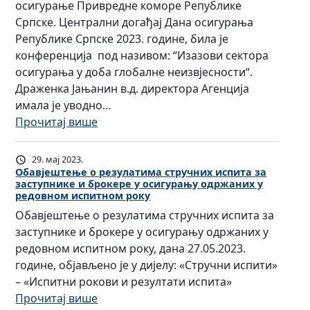
б
А
осигурање Привредне коморе Републике
д
л
П
Српске. Централни догађај Дана осигурања
с
и
И
Републике Српске 2023. године, била је
м
к
С
конференција под називом: “Изазови сектора
а
е
М
осигурања у доба глобалне неизвјесности“.
н
С
Е
Драженка Јањанин в.д. директора Агенција
у
р
Н
имала је уводно…
о
п
О
:
Прочитај више
с
с
С
П
и
к
Т
р
г
29. мај 2023.
е
У
е
Обавјештење о резулатима стручних испита за
у
п
заступнике и брокере у осигурању одржаних у
О
д
р
редовном испитном року
р
С
с
а
Обавјештење о резулатима стручних испита за
и
И
т
њ
заступнике и брокере у осигурању одржаних у
м
Г
а
у
редовном испитном року, дана 27.05.2023.
љ
У
в
“
године, објављено је у дијелу: «Стручни испити»
е
Р
н
– «Испитни рокови и резултати испита»
н
А
и
:
Прочитај више
а
Њ
ц