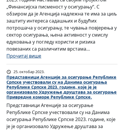
р
и
„Финансијска писменост у осигурању“. С
е
ј
обзиром да је Агенција надлежна те има за циљ
д
а
заштиту интереса садашњих и будућих
а
з
потрошача у осигурању, те чувања повјерења у
в
а
сектор осигурања, њена активност у смислу
а
о
едуковања у погледу користи и ризика
њ
с
повезаних са различитим врстама…
а
и
:
Прочитај више
н
г
Ф
а
у
И
т
25. октобар 2023.
р
Н
Представници Агенције за осигурање Републике
е
а
Српске учествовали су на Данима осигурања
А
м
Републике Српске 2023. године, које је је
њ
Н
у
организовало Удружење друштава за осигурање
е
Привредне коморе Републике Српске.
С
„
Р
И
Представници Агенције за осигурање
О
е
Ј
Републике Српске учествовали су на Данима
м
п
С
осигурања Републике Српске 2023. године, које
б
у
К
је је организовало Удружење друштава за
у