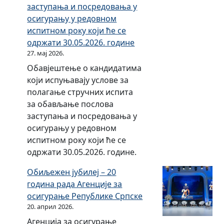
о
и
заступања и посредовања у
А
у
ц
с
л
ј
т
осигурању у редовном
г
и
р
а
е
а
испитном року који ће се
е
ј
е
д
ј
з
одржати 30.05.2026. године
н
е
д
у
е
а
27. мај 2026.
ц
к
н
с
ј
о
и
Обавјештење о кандидатима
о
и
а
е
б
ј
који испуњавају услове за
ј
к
с
о
а
е
полагање стручних испита
у
е
в
р
в
з
за обављање послова
ј
у
о
г
љ
а
заступања и посредовања у
е
о
ј
а
а
о
осигурању у редовном
о
с
о
н
њ
с
испитном року који ће се
р
и
м
и
е
и
одржати 30.05.2026. године.
г
г
ф
з
п
г
а
у
у
о
о
Обиљежен јубилеј – 20
у
н
р
н
в
с
година рада Агенције за
р
и
а
к
а
л
осигурање Републике Српске
а
з
њ
ц
20. април 2026.
л
о
њ
о
у
и
о
в
Агенција за осигурање
е