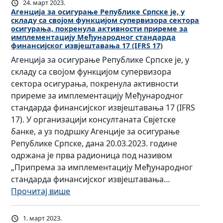
у
24. март 2023.
е
ц
з
е
и
Агенција за осигурање Републике Српске је, у
п
с
и
складу са својом функцијом супервизора сектора
а
н
и
е
т
ј
осигурања, покренула активности приреме за
с
ц
с
р
имплементацију Међународног стандарда
в
и
финансијског извјештавања 17 (IFRS 17)
т
и
п
в
о
п
у
ј
у
Агенција за осигурање Републике Српске је, у
и
в
р
п
а
њ
складу са својом функцијом супервизора
з
а
о
н
з
а
сектора осигурања, покренула активности
о
л
ф
и
а
в
приреме за имплементацију Међународног
р
и
е
к
о
а
стандарда финансијског извјештавања 17 (IFRS
а
с
с
е
с
ј
17). У организацији консултаната Свјетске
у
и
и
и
у
банке, а уз подршку Агенције за осигурање
н
о
б
г
у
Републике Српске, дана 20.03.2023. године
а
н
р
у
с
одржана је прва радионица под називом
Д
а
о
р
л
„Припрема за имплементацију Међународног
а
л
к
а
о
стандарда финансијског извјештавања…
н
н
е
њ
в
:
Прочитај више
и
е
р
е
е
А
м
е
е
Р
з
г
а
д
1. март 2023.