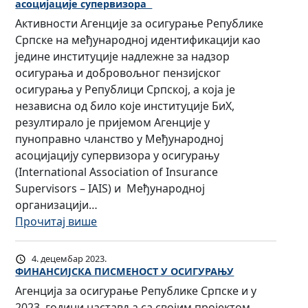
асоцијације супервизора
ј
Активности Агенције за осигурање Републике
е
Српске на међународној идентификацији као
ш
једине институције надлежне за надзор
т
осигурања и добровољног пензијског
е
осигурања у Републици Српској, а која је
њ
независна од било које институције БиХ,
е
резултирало је пријемом Агенције у
о
пуноправно чланство у Међународној
о
асоцијацију супервизора у осигурању
д
(International Association of Insurance
р
Supervisors – IAIS) и Међународној
ж
организацији…
а
:
Прочитај више
в
А
а
г
4. децембар 2023.
њ
е
ФИНАНСИЈСКА ПИСМЕНОСТ У ОСИГУРАЊУ
у
н
Агенција за осигурање Републике Српске и у
п
ц
2023. години наставља са својим пројектом