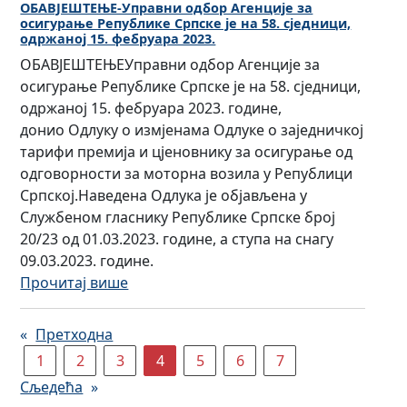
у
е
а
е
ОБАВЈЕШТЕЊЕ-Управни одбор Агенције за
о
у
осигурање Републике Српске је на 58. сједници,
о
п
п
н
с
к
одржаној 15. фебруара 2023.
с
у
о
ц
и
а
ОБАВЈЕШТЕЊЕУправни одбор Агенције за
и
б
л
и
г
ц
осигурање Републике Српске је на 58. сједници,
г
л
а
ј
у
и
одржаној 15. фебруара 2023. године,
у
и
г
а
р
ј
донио Одлуку о измјенама Одлуке о заједничкој
р
к
а
з
а
е
тарифи премија и цјеновнику за осигурање од
а
е
њ
а
њ
к
одговорности за моторна возила у Републици
њ
С
е
о
а
а
Српској.Наведена Одлука је објављена у
у
р
с
с
Р
н
Службеном гласнику Републике Српске број
о
п
т
и
е
д
20/23 од 01.03.2023. године, а ступа на снагу
д
с
р
г
п
и
09.03.2023. године.
р
к
у
у
у
д
:
Прочитај више
ж
е
ч
р
б
а
О
а
у
н
а
л
т
Б
н
ч
и
њ
«
Претходна
и
а
А
и
е
х
е
1
2
3
4
5
6
7
к
з
В
х
с
и
Р
е
а
Сљедећа
»
Ј
у
т
с
е
С
п