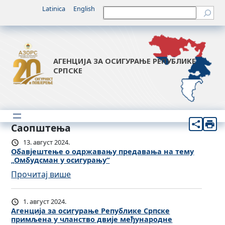
Latinica
English
Претрага
АГЕНЦИЈА ЗА ОСИГУРАЊЕ РЕПУБЛИКЕ
СРПСКЕ
Саопштења
13. август 2024.
Обавјештење о одржавању предавања на тему
„Омбудсман у осигурању“
:
Прочитај више
О
б
1. август 2024.
а
Агенција за осигурање Републике Српске
примљена у чланство двије међународне
в