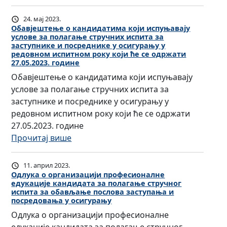
О
у
У
и
б
ч
24. мај 2023.
А
а
Обавјештење о кандидатима који испуњавају
л
г
услове за полагање стручних испита за
в
а
е
заступнике и посреднике у осигурању у
ј
н
редовном испитном року који ће се одржати
н
27.05.2023. године
е
с
ц
ш
Обавјештење о кандидатима који испуњавају
т
и
т
услове за полагање стручних испита за
в
ј
е
заступнике и посреднике у осигурању у
о
е
њ
редовном испитном року који ће се одржати
д
з
е
27.05.2023. године
в
а
о
:
Прочитај више
и
о
р
О
ј
с
е
б
е
и
11. април 2023.
з
а
м
Одлука о организацији професионалне
г
едукације кандидата за полагање стручног
у
в
е
у
испита за обављање послова заступања и
л
ј
ђ
посредовања у осигурању
р
а
е
у
а
Одлука о организацији професионалне
т
ш
н
њ