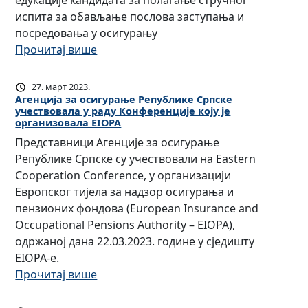
едукације кандидата за полагање стручног
и
т
а
е
испита за обављање послова заступања и
м
е
р
Р
посредовања у осигурању
а
њ
о
е
:
Прочитај више
с
е
д
п
О
т
о
н
у
д
27. март 2023.
р
к
е
б
л
Агенција за осигурање Републике Српске
у
а
а
учествовала у раду Конференције коју је
л
у
организовала EIOPA
ч
н
с
и
к
н
Представници Агенције за осигурање
д
о
к
а
и
Републике Српске су учествовали на Eastern
и
ц
е
о
х
Cooperation Conference, у организацији
д
и
С
о
и
Европског тијела за надзор осигурања и
а
ј
р
р
с
пензионих фондова (European Insurance and
т
а
п
г
п
Occupational Pensions Authority – EIOPA),
и
ц
с
а
и
одржаној дана 22.03.2023. године у сједишту
м
и
к
н
т
EIOPA-е.
а
ј
е
и
а
:
Прочитај више
к
е
у
з
з
А
о
с
ч
а
а
г
ј