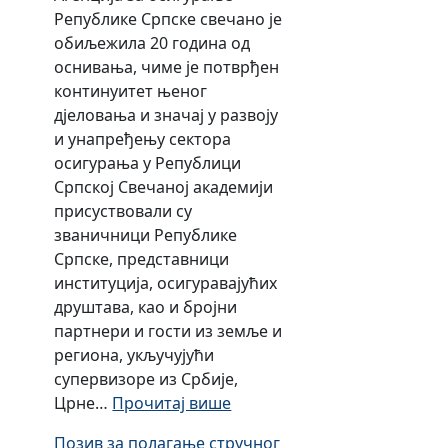
в
у
ј
У
а
Републике Српске свечано је
Р
а
р
о
д
з
обиљежила 20 година од
е
л
е
м
р
а
оснивања, чиме је потврђен
п
а
д
с
у
с
континуитет њеног
у
E
о
у
ж
т
дјеловања и значај у развоју
б
I
в
п
е
у
и унапређењу сектора
л
O
н
е
њ
п
осигурања у Републици
и
P
о
р
е
а
Српској Свечаној академији
к
A
м
в
д
њ
присуствовали су
е
и
и
р
а
званичници Републике
С
с
з
у
и
Српске, представници
р
п
о
ш
п
институција, осигуравајућих
п
и
р
т
о
друштава, као и бројни
с
т
а
а
с
партнери и гости из земље и
к
н
с
в
р
региона, укључујући
е
о
е
а
е
супервизоре из Србије,
ј
м
к
з
д
:
Црне…
Прочитај више
е
р
т
а
о
О
н
о
о
Позив за полагање стручног
о
в