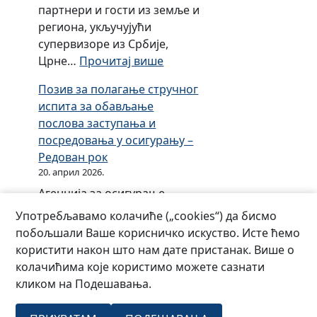
е
т
партнери и гости из земље и
и
т
е
н
в
региона, укључујући
х
е
с
и
о
супервизоре из Србије,
п
м
и
х
р
:
Црне…
Прочитај више
о
о
с
п
е
О
н
м
т
Позив за полагање стручног
о
н
б
у
з
е
испита за обављање
н
и
и
д
а
м
послова заступања и
у
х
љ
а
т
о
посредовања у осигурању –
д
п
е
в
м
Редован рок
а
о
ж
о
з
20. април 2026.
н
е
р
а
у
Агенција за осигурање
н
е
т
д
Републике Српске организује
ј
Употребљавамо колачиће („cookies“) да бисмо
н
в
а
професионалну едукацију
у
побољшали Ваше корисничко искуство. Исте ћемо
и
о
кандидата (16.05.2026) за
б
користити након што нам дате пристанак. Више о
х
р
полагање стручног испита
и
колачићима које користимо можете сазнати
п
е
за обављање послова
л
кликом на Подешавања.
о
н
заступања и посредовања у
е
н
и
осигурању и редован
ј