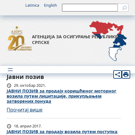
Latinica
English
Претрага
АГЕНЦИЈА ЗА ОСИГУРАЊЕ РЕПУБЛИКЕ
СРПСКЕ
Јавни позив
29. октобар 2021.
ЈАВНИ ПОЗИВ за продају коришћеног моторног
возила путем лицитације, прикупљањем
затворених понуда
:
Прочитај више
Ј
А
18. април 2017.
В
ЈАВНИ ПОЗИВ за продају возила путем поступка