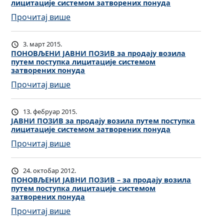
лицитације системом затворених понуда
Н
:
Прочитај више
И
Ј
П
А
О
3. март 2015.
В
З
ПОНОВЉЕНИ ЈАВНИ ПОЗИВ за продају возила
путем поступка лицитације системом
Н
И
затворених понуда
И
В
:
Прочитај више
П
з
П
О
а
О
13. фебруар 2015.
З
п
Н
ЈАВНИ ПОЗИВ за продају возила путем поступка
И
р
лицитације системом затворених понуда
О
В
о
:
Прочитај више
В
з
д
Ј
Љ
а
а
А
Е
24. октобар 2012.
п
ј
В
Н
ПОНОВЉЕНИ ЈАВНИ ПОЗИВ – за продају возила
р
у
путем поступка лицитације системом
Н
И
о
затворених понуда
к
И
Ј
д
о
:
Прочитај више
П
А
а
р
П