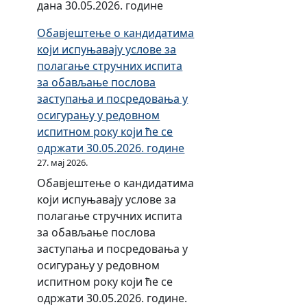
п
и
р
–
дана 30.05.2026. године
п
з
к
л
о
з
у
и
Обавјештење о кандидатима
а
а
д
а
т
л
који испуњавају услове за
л
п
а
п
е
а
полагање стручних испита
и
у
ј
р
м
п
за обављање послова
ц
т
у
о
п
у
заступања и посредовања у
и
е
в
д
о
т
осигурању у редовном
т
м
о
а
с
е
испитном року који ће се
а
л
з
ј
т
м
одржати 30.05.2026. године
ц
и
и
у
у
п
27. мај 2026.
и
ц
л
в
п
о
ј
Обавјештење о кандидатима
и
а
о
к
с
е
који испуњавају услове за
т
п
з
а
т
с
полагање стручних испита
а
у
и
л
у
и
за обављање послова
ц
т
л
и
п
с
заступања и посредовања у
и
е
а
ц
к
т
осигурању у редовном
ј
м
п
и
а
е
испитном року који ће се
е
п
у
т
л
м
одржати 30.05.2026. године.
,
о
т
а