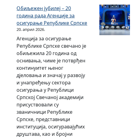
и
о
п
с
е
ц
ц
Обиљежен јубилеј – 20
м
р
т
м
и
и
година рада Агенције за
з
и
у
п
ј
т
осигурање Републике Српске
а
к
п
о
е
а
20. април 2026.
т
у
к
с
с
ц
Агенција за осигурање
в
п
а
т
и
и
Републике Српске свечано је
о
љ
л
у
с
ј
обиљежила 20 година од
р
а
и
п
т
е
оснивања, чиме је потврђен
е
њ
ц
к
е
с
континуитет њеног
н
е
и
а
м
и
дјеловања и значај у развоју
и
м
т
л
о
с
и унапређењу сектора
х
з
а
и
м
т
осигурања у Републици
п
а
ц
ц
з
е
Српској Свечаној академији
о
т
и
и
а
м
присуствовали су
н
в
ј
т
т
о
званичници Републике
у
о
е
а
в
м
Српске, представници
д
р
с
ц
о
з
институција, осигуравајућих
а
е
и
и
р
а
друштава, као и бројни
н
с
ј