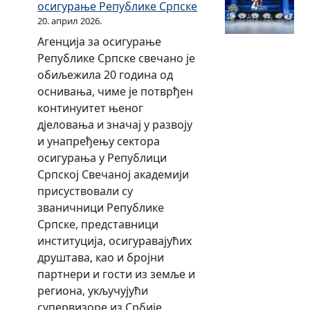
л
осигурање Републике Српске
у
е
д
а
а
20. април 2026.
и
р
в
р
њ
д
к
а
Агенција за осигурање
з
у
у
а
е
њ
Републике Српске свечано је
а
ш
п
с
С
а
обиљежила 20 година од
и
т
о
п
р
оснивања, чиме је потврђен
з
в
м
р
п
континуитет њеног
д
о
о
о
с
дјеловања и значај у развоју
а
м
ћ
в
к
и унапређењу сектора
в
з
и
о
е
осигурања у Републици
а
а
д
з
Српској Свечаној академији
њ
р
е
а
присуствовали су
е
е
к
2
званичници Републике
д
о
о
0
Српске, представници
о
с
н
0
институција, осигуравајућих
з
и
т
7
друштава, као и бројни
в
г
р
.
партнери и гости из земље и
о
у
о
г
региона, укључујући
л
р
л
о
супервизоре из Србије,
е