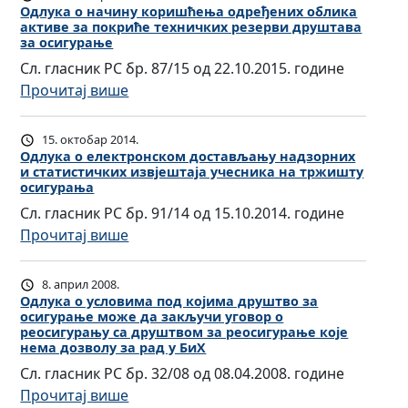
л
Одлука о начину коришћења одређених облика
активе за покриће техничких резерви друштава
у
за осигурање
к
Сл. гласник РС бр. 87/15 од 22.10.2015. године
a
:
Прочитај више
о
О
с
д
15. октобар 2014.
а
л
Одлука о електронском достављању надзорних
д
и статистичких извјештаја учесника на тржишту
у
р
осигурања
к
ж
Сл. гласник РС бр. 91/14 од 15.10.2014. године
а
а
:
Прочитај више
о
ј
О
н
у
д
8. април 2008.
а
и
л
Одлука о условима под којима друштво за
ч
о
осигурање може да закључи уговор о
у
и
реосигурању са друштвом за реосигурање које
б
к
нема дозволу за рад у БиХ
н
л
а
Сл. гласник РС бр. 32/08 од 08.04.2008. године
у
и
о
:
Прочитај више
к
к