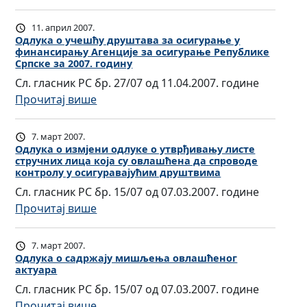
е
О
о
у
л
д
р
11. април 2007.
с
е
л
и
Одлука о учешћу друштава за осигурање у
л
к
финансирању Агенције за осигурање Републике
у
ш
у
Српске за 2007. годину
т
к
ћ
ж
Сл. гласник РС бр. 27/07 од 11.04.2007. године
р
а
е
б
:
Прочитај више
о
о
њ
е
О
н
у
а
н
д
с
7. март 2007.
с
о
е
л
к
Одлука о измјени одлуке о утврђивању листе
л
д
л
стручних лица која су овлашћена да спроводе
у
о
о
р
контролу у осигуравајућим друштвима
е
к
м
в
е
Сл. гласник РС бр. 15/07 од 07.03.2007. године
г
а
д
и
ђ
:
Прочитај више
и
о
о
м
е
О
т
у
с
а
н
д
и
7. март 2007.
ч
т
п
и
л
Одлука о садржају мишљења овлашћеног
м
е
а
о
х
актуара
у
а
ш
в
д
о
Сл. гласник РС бр. 15/07 од 07.03.2007. године
к
ц
ћ
љ
к
б
:
Прочитај више
а