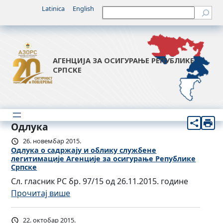
Latinica
English
Претрага
АГЕНЦИЈА ЗА ОСИГУРАЊЕ РЕПУБЛИКЕ
СРПСКЕ
Одлука
26. новембар 2015.
Одлукa о садржају и облику службене
легитимације Агенције за осигурање Републике
Српске
Сл. гласник РС бр. 97/15 од 26.11.2015. године
:
Прочитај више
О
д
22. октобар 2015.