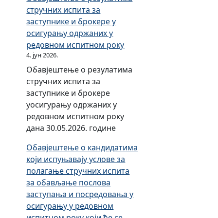
т
стручних испита за
е
заступнике и брокере у
ш
осигурању одржаних у
к
редовном испитном року
и
4. јун 2026.
о
Обавјештење о резулатима
к
стручних испита за
в
заступнике и брокере
и
уосигурању одржаних у
р
редовном испитном року
п
дана 30.05.2026. године
р
Обавјештење о кандидатима
и
који испуњавају услове за
п
полагање стручних испита
р
за обављање послова
е
заступања и посредовања у
м
осигурању у редовном
е
испитном року који ће се