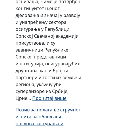
оснивања, чиме је потврђен
о
континуитет њеног
р
дјеловања и значај у развоју
н
и унапређењу сектора
и
осигурања у Републици
о
Српској Свечаној академији
к
присуствовали су
в
званичници Републике
и
Српске, представници
р
институција, осигуравајућих
з
друштава, као и бројни
а
партнери и гости из земље и
с
региона, укључујући
н
супервизоре из Србије,
о
:
Црне…
Прочитај више
в
О
а
Позив за полагање стручног
б
н
испита за обављање
и
н
послова заступања и
љ
а