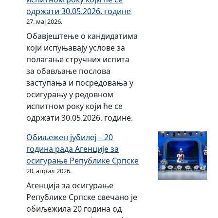
з
одржати 30.05.2026. године
а
27. мај 2026.
п
Обавјештење о кандидатима
р
који испуњавају услове за
е
полагање стручних испита
л
за обављање послова
а
заступања и посредовања у
з
осигурању у редовном
а
испитном року који ће се
к
одржати 30.05.2026. године.
н
а
Обиљежен јубилеј – 20
р
година рада Агенције за
е
осигурање Републике Српске
г
20. април 2026.
у
Агенција за осигурање
л
Републике Српске свечано је
а
обиљежила 20 година од
т