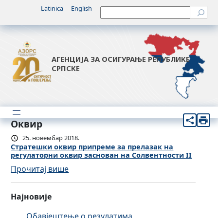
Latinica
English
Претрага
АГЕНЦИЈА ЗА ОСИГУРАЊЕ РЕПУБЛИКЕ
СРПСКЕ
Оквир
25. новембар 2018.
Стратешки оквир припреме за прелазак на
регулаторни оквир заснован на Солвентности II
:
Прочитај више
С
т
Најновије
р
а
Обавјештење о резулатима