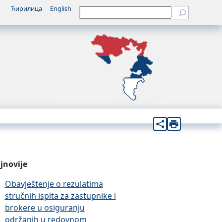
Ћирилица
English
Претрага
jnovije
Obavještenje o rezulatima
stručnih ispita za zastupnike i
brokere u osiguranju
održanih u redovnom