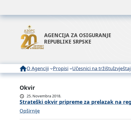
AGENCIJA ZA OSIGURANJE
REPUBLIKE SRPSKE
O Agenciji
Propisi
Učesnici na tržištu
Izvještaj
Okvir
25. Novembra 2018.
Strateški okvir pripreme za prelazak na re
:
Opširnije
S
t