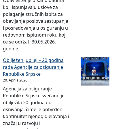
Obavještenje o kandidatima
koji ispunjavaju uslove za
polaganje stručnih ispita za
obavljanje poslova zastupanja
i posredovanja u osiguranju u
redovnom ispitnom roku koji
će se održati 30.05.2026.
godine.
Obilježen jubilej – 20 godina
rada Agencije za osiguranje
Republike Srpske
20. Aprila 2026.
Agencija za osiguranje
Republike Srpske svečano je
obilježila 20 godina od
osnivanja, čime je potvrđen
kontinuitet njenog djelovanja i
značaj u razvoju i