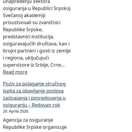
unapređenju sektora
osiguranja u Republici Srpskoj
Svečanoj akademiji
prisustvovali su zvaničnici
Republike Srpske,
predstavnici institucija,
osiguravajućih društava, kao i
brojni partneri i gosti iz zemlje
i regiona, uključujući
supervizore iz Srbije, Crne…
:
Read more
O
Poziv za polaganje stručnog
b
ispita za obavljanje poslova
i
zastupanja i posredovanja u
l
osiguranju – Redovan rok
j
20. Aprila 2026.
e
Agencija za osiguranje
ž
Republike Srpske organizuje
e