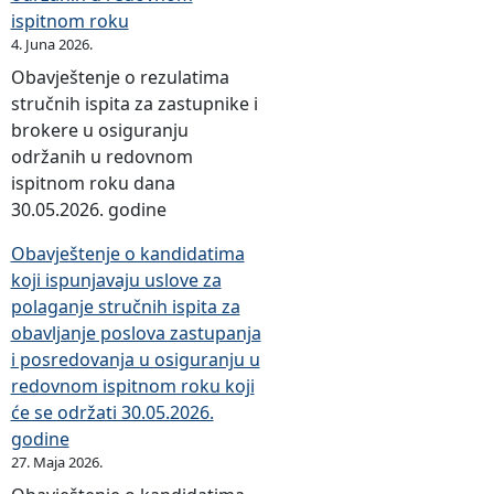
ispitnom roku
4. Juna 2026.
Obavještenje o rezulatima
stručnih ispita za zastupnike i
brokere u osiguranju
održanih u redovnom
ispitnom roku dana
30.05.2026. godine
Obavještenje o kandidatima
koji ispunjavaju uslove za
polaganje stručnih ispita za
obavljanje poslova zastupanja
i posredovanja u osiguranju u
redovnom ispitnom roku koji
će se održati 30.05.2026.
godine
27. Maja 2026.