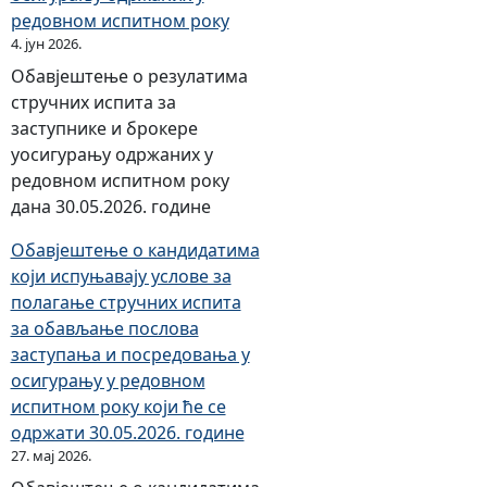
редовном испитном року
4. јун 2026.
Обавјештење о резулатима
стручних испита за
заступнике и брокере
уосигурању одржаних у
редовном испитном року
дана 30.05.2026. године
Обавјештење о кандидатима
који испуњавају услове за
полагање стручних испита
за обављање послова
заступања и посредовања у
осигурању у редовном
испитном року који ће се
одржати 30.05.2026. године
27. мај 2026.