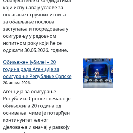
Обавјештење о кандидатима
који испуњавају услове за
полагање стручних испита
за обављање послова
заступања и посредовања у
осигурању у редовном
испитном року који ће се
одржати 30.05.2026. године.
Обиљежен јубилеј – 20
година рада Агенције за
осигурање Републике Српске
20. април 2026.
Агенција за осигурање
Републике Српске свечано је
обиљежила 20 година од
оснивања, чиме је потврђен
континуитет њеног
дјеловања и значај у развоју