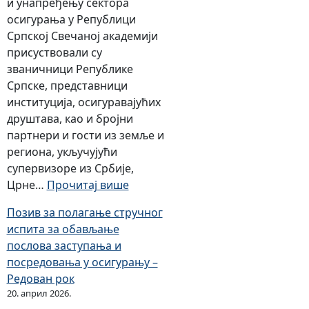
и унапређењу сектора
осигурања у Републици
Српској Свечаној академији
присуствовали су
званичници Републике
Српске, представници
институција, осигуравајућих
друштава, као и бројни
партнери и гости из земље и
региона, укључујући
супервизоре из Србије,
:
Црне…
Прочитај више
О
Позив за полагање стручног
б
испита за обављање
и
послова заступања и
љ
посредовања у осигурању –
е
Редован рок
ж
20. април 2026.
е