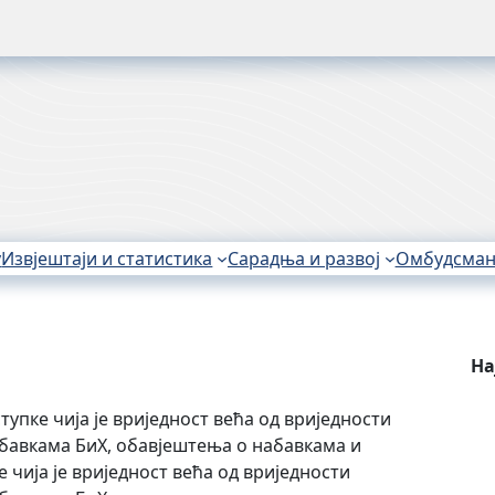
у
Извјештаји и статистика
Сарадња и развој
Омбудсма
На
тупке чија је вриједност већа од вриједности
набавкама БиХ, обавјештења о набавкама и
 чија је вриједност већа од вриједности