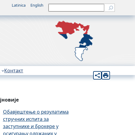
Latinica
English
Претрага
н
Контакт
јновије
Обавјештење о резулатима
стручних испита за
заступнике и брокере у
осигурању одржаних у