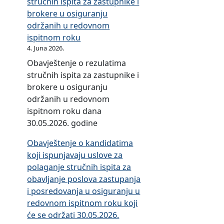
n
stručnih ispita za zastupnike i
a
brokere u osiguranju
b
održanih u redovnom
a
ispitnom roku
v
4. Juna 2026.
k
Obavještenje o rezulatima
i
stručnih ispita za zastupnike i
z
brokere u osiguranju
a
održanih u redovnom
2
ispitnom roku dana
0
30.05.2026. godine
2
Obavještenje o kandidatima
2
koji ispunjavaju uslove za
.
polaganje stručnih ispita za
g
obavljanje poslova zastupanja
o
i posredovanja u osiguranju u
d
redovnom ispitnom roku koji
i
će se održati 30.05.2026.
n