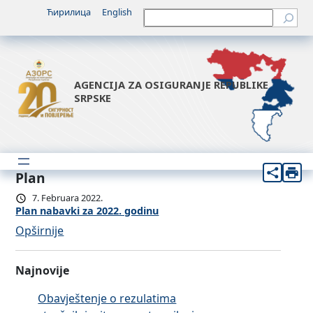
Ћирилица
English
Претрага
AGENCIJA ZA OSIGURANJE REPUBLIKE
SRPSKE
Plan
7. Februara 2022.
Plan nabavki za 2022. godinu
:
Opširnije
P
l
Najnovije
a
n
Obavještenje o rezulatima