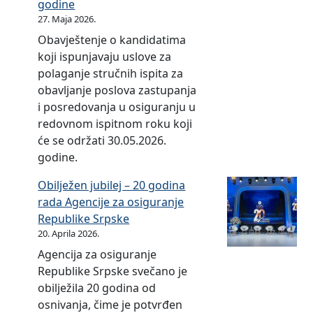
godine
u
27. Maja 2026.
Obavještenje o kandidatima
koji ispunjavaju uslove za
polaganje stručnih ispita za
obavljanje poslova zastupanja
i posredovanja u osiguranju u
redovnom ispitnom roku koji
će se održati 30.05.2026.
godine.
Obilježen jubilej – 20 godina
rada Agencije za osiguranje
Republike Srpske
20. Aprila 2026.
Agencija za osiguranje
Republike Srpske svečano je
obilježila 20 godina od
osnivanja, čime je potvrđen