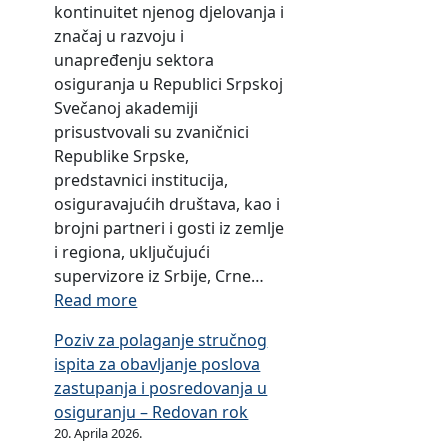
kontinuitet njenog djelovanja i
značaj u razvoju i
unapređenju sektora
osiguranja u Republici Srpskoj
Svečanoj akademiji
prisustvovali su zvaničnici
Republike Srpske,
predstavnici institucija,
osiguravajućih društava, kao i
brojni partneri i gosti iz zemlje
i regiona, uključujući
supervizore iz Srbije, Crne…
:
Read more
O
Poziv za polaganje stručnog
b
ispita za obavljanje poslova
i
zastupanja i posredovanja u
l
osiguranju – Redovan rok
j
20. Aprila 2026.
e