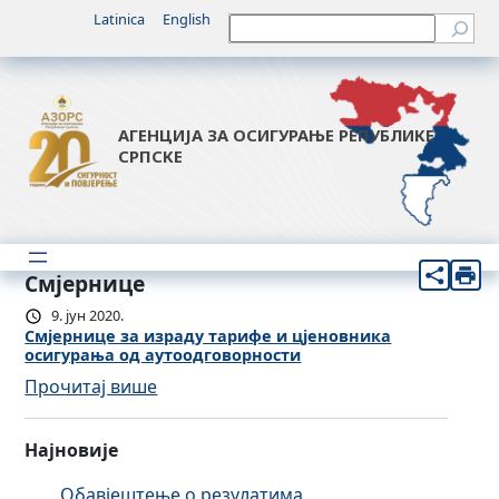
Latinica
English
Претрага
АГЕНЦИЈА ЗА ОСИГУРАЊЕ РЕПУБЛИКЕ
СРПСКЕ
Смјернице
9. јун 2020.
Смјернице за израду тарифе и цјеновника
осигурања од аутоодговорности
:
Прочитај више
С
м
Најновије
ј
е
Обавјештење о резулатима