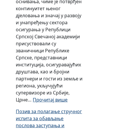
оснивања, чиме је потврђен
њ
континуитет њеног
а
дјеловања и значај у развоју
о
и унапређењу сектора
д
осигурања у Републици
а
Српској Свечаној академији
у
присуствовали су
т
званичници Републике
о
Српске, представници
о
институција, осигуравајућих
д
друштава, као и бројни
г
партнери и гости из земље и
о
региона, укључујући
в
супервизоре из Србије,
о
:
Црне…
Прочитај више
р
О
н
Позив за полагање стручног
б
о
испита за обављање
и
с
послова заступања и
љ
т