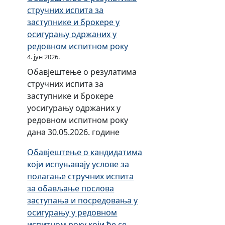
р
стручних испита за
н
заступнике и брокере у
и
осигурању одржаних у
ц
редовном испитном року
е
4. јун 2026.
з
Обавјештење о резулатима
а
стручних испита за
и
заступнике и брокере
з
уосигурању одржаних у
р
редовном испитном року
а
дана 30.05.2026. године
д
Обавјештење о кандидатима
у
који испуњавају услове за
т
полагање стручних испита
а
за обављање послова
р
заступања и посредовања у
и
осигурању у редовном
ф
испитном року који ће се