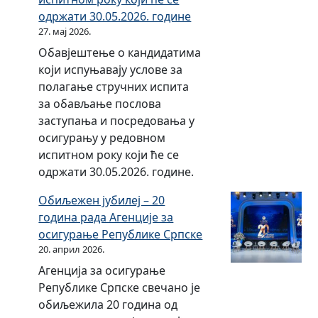
е
одржати 30.05.2026. године
и
27. мај 2026.
ц
Обавјештење о кандидатима
ј
који испуњавају услове за
е
полагање стручних испита
н
за обављање послова
о
заступања и посредовања у
в
осигурању у редовном
н
испитном року који ће се
и
одржати 30.05.2026. године.
к
а
Обиљежен јубилеј – 20
о
година рада Агенције за
с
осигурање Републике Српске
и
20. април 2026.
г
Агенција за осигурање
у
Републике Српске свечано је
р
обиљежила 20 година од
а