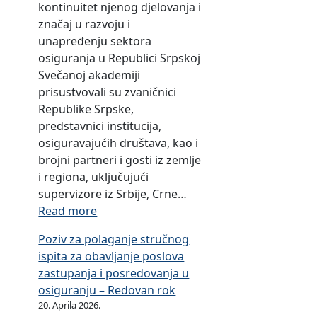
t
o
kontinuitet njenog djelovanja i
t
t
s
i
i
v
značaj u razvoju i
e
a
l
s
č
o
unapređenju sektora
r
l
u
t
k
r
osiguranja u Republici Srpskoj
o
o
j
i
i
n
Svečanoj akademiji
r
m
u
č
h
o
prisustvovali su zvaničnici
i
n
k
a
s
Republike Srpske,
s
a
i
k
t
predstavnici institucija,
t
t
h
t
i
osiguravajućih društava, kao i
i
r
a
i
brojni partneri i gosti iz zemlje
č
ž
k
v
i regiona, uključujući
k
i
t
n
supervizore iz Srbije, Crne…
i
š
i
o
:
Read more
h
t
v
s
O
a
u
n
Poziv za polaganje stručnog
t
b
k
o
o
ispita za obavljanje poslova
i
i
t
s
s
zastupanja i posredovanja u
(
l
i
i
t
osiguranju – Redovan rok
S
j
v
g
i
20. Aprila 2026.
l
e
n