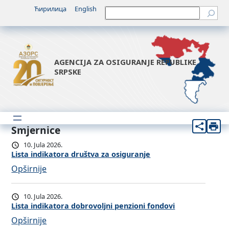
Ћирилица
English
Претрага
AGENCIJA ZA OSIGURANJE REPUBLIKE
SRPSKE
Smjernice
10. Jula 2026.
Lista indikatora društva za osiguranje
:
Opširnije
L
i
10. Jula 2026.
s
Lista indikatora dobrovoljni penzioni fondovi
t
:
Opširnije