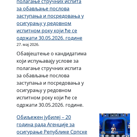
полагање стручних испита
о
а
за обављање послова
с
в
заступања и посредовања у
л
и
осигурању у редовном
е
л
испитном року који ће се
н
а
одржати 30.05.2026. године
е
27. мај 2026.
у
Обавјештење о кандидатима
А
који испуњавају услове за
г
полагање стручних испита
е
за обављање послова
н
заступања и посредовања у
ц
осигурању у редовном
и
испитном року који ће се
ј
одржати 30.05.2026. године.
и
з
Обиљежен јубилеј – 20
а
година рада Агенције за
о
осигурање Републике Српске
с