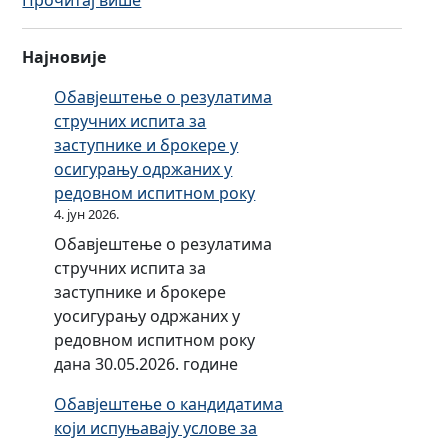
Прочитај више
к
Е
а
т
о
Најновије
и
и
ч
Обавјештење о резулатима
з
к
стручних испита за
м
а
заступнике и брокере у
ј
п
осигурању одржаних у
е
р
редовном испитном року
н
а
4. јун 2026.
и
в
е
Обавјештење о резулатима
и
т
стручних испита за
л
и
заступнике и брокере
а
ч
уосигурању одржаних у
з
к
редовном испитном року
а
и
дана 30.05.2026. године
з
х
Обавјештење о кандидатима
а
п
који испуњавају услове за
п
р