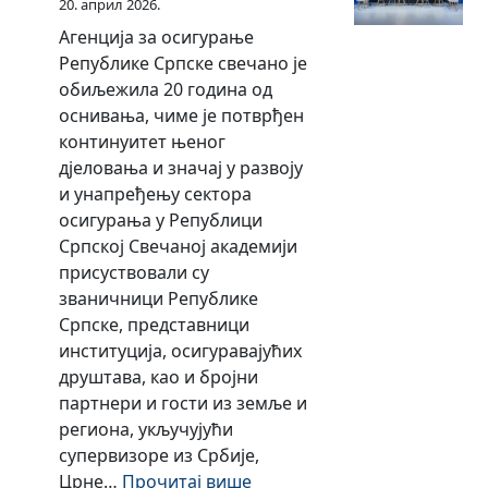
20. април 2026.
и
Агенција за осигурање
г
Републике Српске свечано је
у
обиљежила 20 година од
р
оснивања, чиме је потврђен
а
континуитет њеног
њ
дјеловања и значај у развоју
е
и унапређењу сектора
Р
осигурања у Републици
е
Српској Свечаној академији
п
присуствовали су
у
званичници Републике
б
Српске, представници
л
институција, осигуравајућих
и
друштава, као и бројни
к
партнери и гости из земље и
е
региона, укључујући
С
супервизоре из Србије,
р
:
Црне…
Прочитај више
п