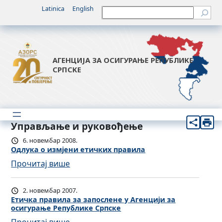
Latinica
English
Претрага
АГЕНЦИЈА ЗА ОСИГУРАЊЕ РЕПУБЛИКЕ
СРПСКЕ
Управљање и руковођење
6. новембар 2008.
Одлука о измјени етичких правила
:
Прочитај више
О
д
2. новембар 2007.
л
Етичка правила за запослене у Агенцији за
осигурање Републике Српске
у
: