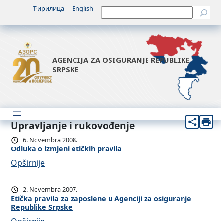
Ћирилица
English
Претрага
AGENCIJA ZA OSIGURANJE REPUBLIKE
SRPSKE
Upravljanje i rukovođenje
6. Novembra 2008.
Odluka o izmjeni etičkih pravila
:
Opširnije
O
d
2. Novembra 2007.
l
Etička pravila za zaposlene u Agenciji za osiguranje
Republike Srpske
u
: