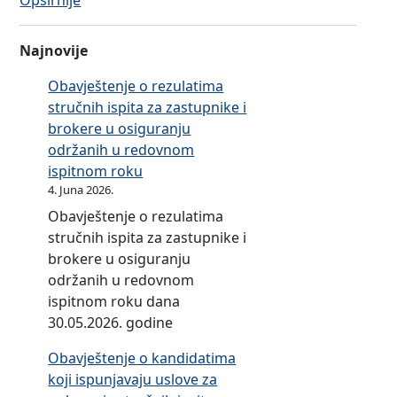
Opširnije
k
E
a
t
o
Najnovije
i
i
č
Obavještenje o rezulatima
z
k
stručnih ispita za zastupnike i
m
a
brokere u osiguranju
j
p
održanih u redovnom
e
r
ispitnom roku
n
a
4. Juna 2026.
i
v
e
Obavještenje o rezulatima
i
t
stručnih ispita za zastupnike i
l
i
brokere u osiguranju
a
č
održanih u redovnom
z
k
ispitnom roku dana
a
i
30.05.2026. godine
z
h
Obavještenje o kandidatima
a
p
koji ispunjavaju uslove za
p
r