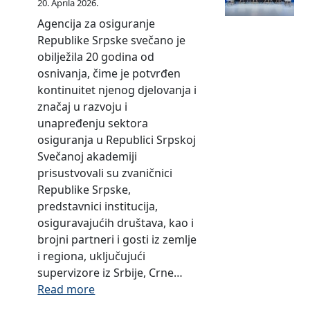
20. Aprila 2026.
i
Agencija za osiguranje
g
Republike Srpske svečano je
u
obilježila 20 godina od
r
osnivanja, čime je potvrđen
a
kontinuitet njenog djelovanja i
n
značaj u razvoju i
j
unapređenju sektora
e
osiguranja u Republici Srpskoj
R
Svečanoj akademiji
e
prisustvovali su zvaničnici
p
Republike Srpske,
u
predstavnici institucija,
b
osiguravajućih društava, kao i
l
brojni partneri i gosti iz zemlje
i
i regiona, uključujući
k
supervizore iz Srbije, Crne…
e
:
Read more
S
O
r