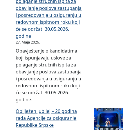
polaganje stručnih ispita za
o
a
obavljanje poslova zastupanja
s
v
i posredovanja u osiguranju u
l
i
redovnom ispitnom roku koji
e
l
će se održati 30.05.2026.
n
a
godine
e
27. Maja 2026.
u
Obavještenje o kandidatima
A
koji ispunjavaju uslove za
g
polaganje stručnih ispita za
e
obavljanje poslova zastupanja
n
i posredovanja u osiguranju u
c
redovnom ispitnom roku koji
i
će se održati 30.05.2026.
j
godine.
i
z
Obilježen jubilej – 20 godina
a
rada Agencije za osiguranje
o
Republike Srpske
s