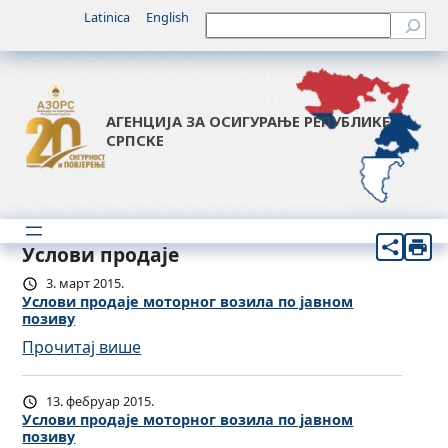
Latinica
English
Претрага
АГЕНЦИЈА ЗА ОСИГУРАЊЕ РЕПУБЛИКЕ
СРПСКЕ
Услови продаје
3. март 2015.
Услови продаје моторног возила по јавном
позиву
:
Прочитај више
У
с
13. фебруар 2015.
л
Услови продаје моторног возила по јавном
позиву
о