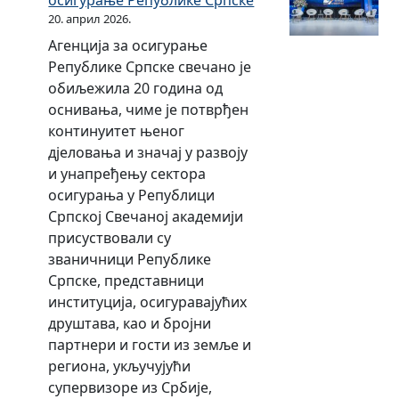
осигурање Републике Српске
о
20. април 2026.
з
Агенција за осигурање
и
Републике Српске свечано је
в
обиљежила 20 година од
у
оснивања, чиме је потврђен
континуитет њеног
дјеловања и значај у развоју
и унапређењу сектора
осигурања у Републици
Српској Свечаној академији
присуствовали су
званичници Републике
Српске, представници
институција, осигуравајућих
друштава, као и бројни
партнери и гости из земље и
региона, укључујући
супервизоре из Србије,