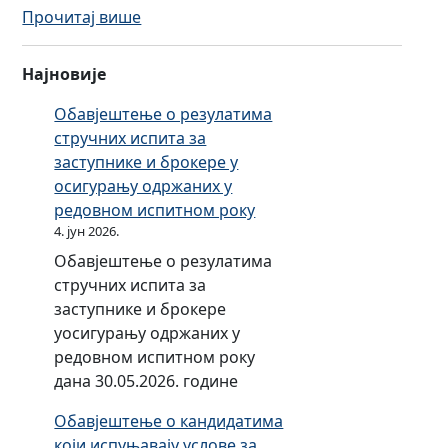
:
Прочитај више
в
У
и
с
п
Најновије
л
р
о
Обавјештење о резулатима
о
в
стручних испита за
д
и
заступнике и брокере у
а
п
осигурању одржаних у
ј
р
редовном испитном року
е
о
4. јун 2026.
м
д
о
Обавјештење о резулатима
а
т
стручних испита за
ј
о
заступнике и брокере
е
р
уосигурању одржаних у
м
н
редовном испитном року
о
о
дана 30.05.2026. године
т
г
Обавјештење о кандидатима
о
в
који испуњавају услове за