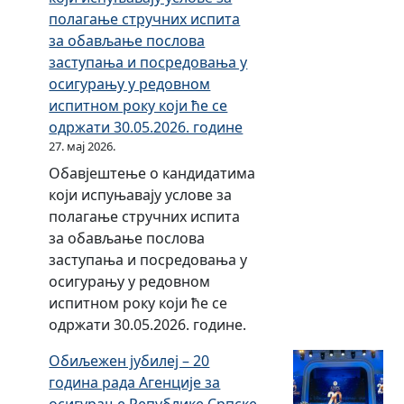
р
о
полагање стручних испита
н
з
за обављање послова
о
и
заступања и посредовања у
г
л
осигурању у редовном
в
а
испитном року који ће се
о
п
одржати 30.05.2026. године
з
о
27. мај 2026.
и
ј
Обавјештење о кандидатима
л
а
који испуњавају услове за
а
в
полагање стручних испита
п
н
за обављање послова
о
о
заступања и посредовања у
ј
м
осигурању у редовном
а
п
испитном року који ће се
в
о
одржати 30.05.2026. године.
н
з
о
и
Обиљежен јубилеј – 20
м
в
година рада Агенције за
п
у