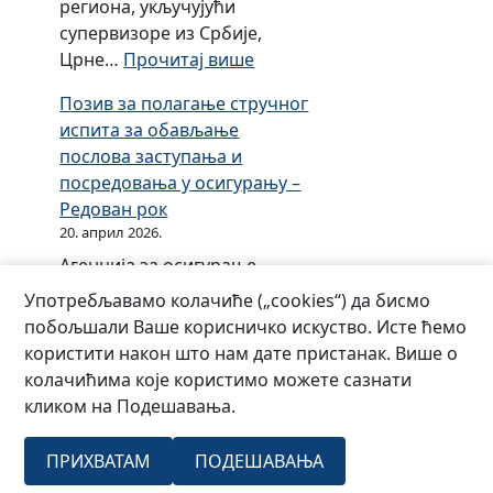
н
региона, укључујући
и
н
2
и
супервизоре из Србије,
к
и
0
:
Црне…
Прочитај више
е
.
О
С
г
Позив за полагање стручног
б
р
о
испита за обављање
и
п
д
послова заступања и
љ
с
и
посредовања у осигурању –
е
к
н
Редован рок
ж
е
у
20. април 2026.
е
з
Агенција за осигурање
н
а
Републике Српске организује
ј
Употребљавамо колачиће („cookies“) да бисмо
2
професионалну едукацију
у
побољшали Ваше корисничко искуство. Исте ћемо
0
кандидата (16.05.2026) за
б
користити након што нам дате пристанак. Више о
1
полагање стручног испита
и
колачићима које користимо можете сазнати
9
за обављање послова
л
кликом на Подешавања.
.
заступања и посредовања у
е
г
осигурању и редован
ј
о
ПРИХВАТАМ
ПОДЕШАВАЊА
испитни рок (30.05.2026).
–
д