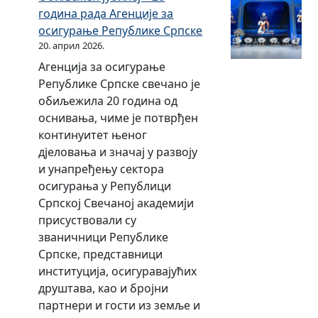
е
а
к
и
Р
1
година рада Агенције за
к
ш
е
к
е
.
осигурање Републике Српске
е
т
у
е
п
г
20. април 2026.
С
и
2
С
у
о
р
Агенција за осигурање
т
0
р
б
д
п
Републике Српске свечано је
н
2
п
л
и
с
обиљежила 20 година од
о
1
с
и
н
к
оснивања, чиме је потврђен
г
.
к
к
у
е
континуитет њеног
ф
г
е
е
у
дјеловања и значај у развоју
о
о
у
С
2
и унапређењу сектора
н
д
2
р
0
осигурања у Републици
д
и
0
п
2
Српској Свечаној академији
а
н
1
с
0
присуствовали су
Р
и
9
к
.
званичници Републике
е
.
е
г
Српске, представници
п
г
з
о
институција, осигуравајућих
у
о
а
д
друштава, као и бројни
б
д
2
и
партнери и гости из земље и
л
и
0