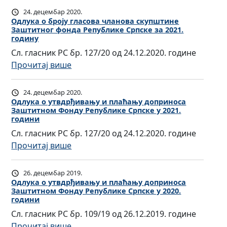
б
а
д
а
24. децембар 2020.
р
с
л
Одлукa о броју гласова чланова скупштине
ћ
о
о
Заштитног фонда Републике Српске за 2021.
у
а
ј
годину
в
к
њ
у
Сл. гласник РС бр. 127/20 од 24.12.2020. године
а
a
у
г
:
Прочитај више
ч
о
д
л
О
л
у
о
а
д
а
24. децембар 2020.
т
п
с
л
Одлукa о утвдрђивању и плаћању доприноса
н
в
р
о
Заштитном Фонду Републике Српске у 2021.
у
о
д
и
години
в
к
в
р
н
Сл. гласник РС бр. 127/20 од 24.12.2020. године
а
a
а
ђ
о
:
Прочитај више
ч
о
с
и
с
О
л
б
к
в
а
д
а
26. децембар 2019.
р
у
а
З
л
Одлукa о утвдрђивању и плаћању доприноса
н
о
п
њ
Заштитном Фонду Републике Српске у 2020.
а
у
о
ј
ш
години
у
ш
к
в
у
т
Сл. гласник РС бр. 109/19 од 26.12.2019. године
и
т
a
а
г
и
:
Прочитај више