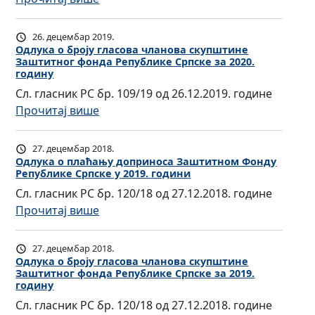
п
и
о
с
л
н
О
л
т
у
к
а
е
д
а
н
26. децембар 2019.
т
у
с
З
л
Одлукa о броју гласова чланова скупштине
ћ
о
в
п
о
Заштитног фонда Републике Српске за 2020.
а
у
а
м
д
ш
годину
в
ш
к
њ
Ф
р
т
Сл. гласник РС бр. 109/19 од 26.12.2019. године
а
т
a
у
о
ђ
и
:
Прочитај више
ч
и
о
д
н
и
н
О
л
т
у
о
д
в
е
д
а
н
27. децембар 2018.
т
п
у
а
З
л
Одлукa о плаћању доприноса Заштитном Фонду
н
о
в
р
Р
њ
Републике Српске у 2019. години
а
у
о
г
д
и
е
у
ш
Сл. гласник РС бр. 120/18 од 27.12.2018. године
к
в
ф
р
н
п
и
т
:
Прочитај више
a
а
о
ђ
о
у
п
и
О
о
с
н
и
с
б
л
т
д
б
к
д
27. децембар 2018.
в
а
л
а
н
л
р
Одлукa о броју гласова чланова скупштине
у
а
а
З
и
Заштитног фонда Републике Српске за 2019.
ћ
о
у
о
п
Р
њ
годину
а
к
а
г
к
ј
ш
е
у
ш
Сл. гласник РС бр. 120/18 од 27.12.2018. године
е
њ
ф
a
у
т