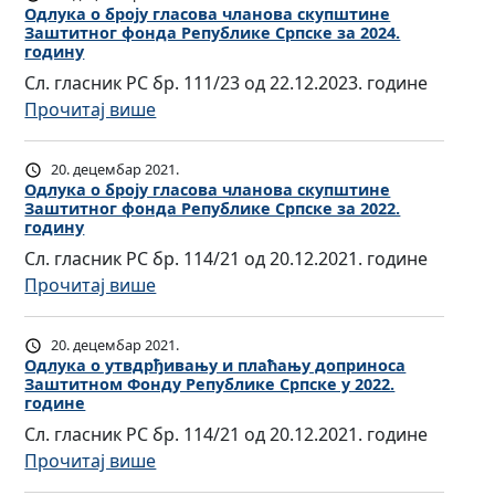
л
Одлукa о броју гласова чланова скупштине
Заштитног фонда Републике Српске за 2024.
у
годину
к
Сл. гласник РС бр. 111/23 од 22.12.2023. године
a
:
Прочитај више
о
О
у
д
20. децембар 2021.
т
л
Одлукa о броју гласова чланова скупштине
в
Заштитног фонда Републике Српске за 2022.
у
д
годину
к
р
Сл. гласник РС бр. 114/21 од 20.12.2021. године
a
ђ
:
Прочитај више
о
и
О
б
в
д
20. децембар 2021.
р
а
л
Одлукa о утвдрђивању и плаћању доприноса
о
њ
Заштитном Фонду Републике Српске у 2022.
у
ј
године
у
к
у
Сл. гласник РС бр. 114/21 од 20.12.2021. године
и
a
г
:
Прочитај више
п
о
л
О
л