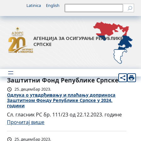
Latinica
English
Претрага
АГЕНЦИЈА ЗА ОСИГУРАЊЕ РЕПУБЛИКЕ
СРПСКЕ
Заштитни Фонд Републике Српске
25. децембар 2023.
Одлукa о утвдрђивању и плаћању доприноса
Заштитном Фонду Републике Српске у 2024.
години
Сл. гласник РС бр. 111/23 од 22.12.2023. године
:
Прочитај више
О
д
25. децембар 2023.