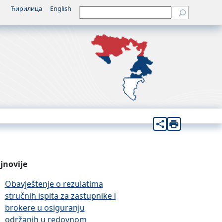
Ћирилица
English
Претрага
jnovije
Obavještenje o rezulatima
stručnih ispita za zastupnike i
brokere u osiguranju
održanih u redovnom