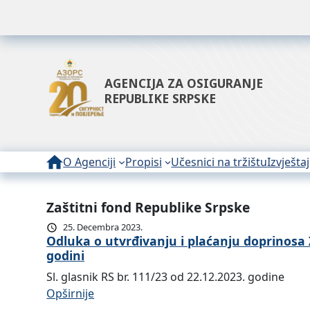
AGENCIJA ZA OSIGURANJE
REPUBLIKE SRPSKE
O Agenciji
Propisi
Učesnici na tržištu
Izvještaj
Zaštitni fond Republike Srpske
25. Decembra 2023.
Odluka o utvrđivanju i plaćanju doprinosa
godini
Sl. glasnik RS br. 111/23 od 22.12.2023. godine
:
Opširnije
O