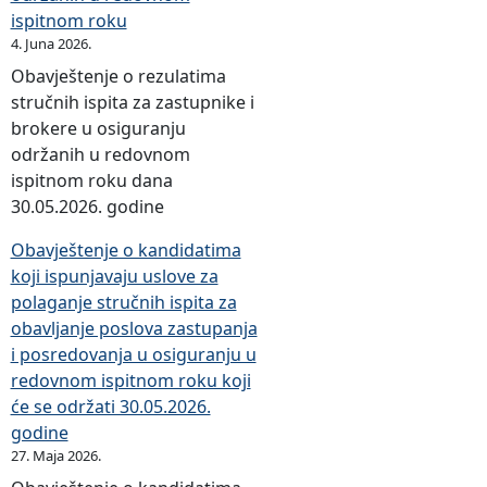
ispitnom roku
4. Juna 2026.
Obavještenje o rezulatima
stručnih ispita za zastupnike i
brokere u osiguranju
održanih u redovnom
ispitnom roku dana
30.05.2026. godine
Obavještenje o kandidatima
koji ispunjavaju uslove za
polaganje stručnih ispita za
obavljanje poslova zastupanja
i posredovanja u osiguranju u
redovnom ispitnom roku koji
će se održati 30.05.2026.
godine
27. Maja 2026.