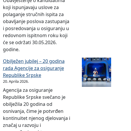
Obavještenje o kandidatima
koji ispunjavaju uslove za
polaganje stručnih ispita za
obavljanje poslova zastupanja
i posredovanja u osiguranju u
redovnom ispitnom roku koji
će se održati 30.05.2026.
godine.
Obilježen jubilej – 20 godina
rada Agencije za osiguranje
Republike Srpske
20. Aprila 2026.
Agencija za osiguranje
Republike Srpske svečano je
obilježila 20 godina od
osnivanja, čime je potvrđen
kontinuitet njenog djelovanja i
značaj u razvoju i