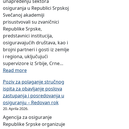
unapređenju sektora
osiguranja u Republici Srpskoj
Svečanoj akademiji
prisustvovali su zvaničnici
Republike Srpske,
predstavnici institucija,
osiguravajućih društava, kao i
brojni partneri i gosti iz zemlje
i regiona, uključujući
supervizore iz Srbije, Crne…
:
Read more
O
Poziv za polaganje stručnog
b
ispita za obavljanje poslova
i
zastupanja i posredovanja u
l
osiguranju – Redovan rok
j
20. Aprila 2026.
e
Agencija za osiguranje
ž
Republike Srpske organizuje
e