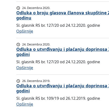
O
p
l
b
d
l
24. Decembra 2020.
a
r
l
Odluka o broju glasova članova skupštine 
a
s
o
godinu
u
ć
o
j
k
a
Sl. glasnik RS br. 127/20 od 24.12.2020. godine
v
u
a
n
:
Opširnije
a
g
o
j
O
č
l
u
u
d
l
24. Decembra 2020.
a
t
d
l
Odluka o utvrđivanju i plaćanju doprinosa
a
s
v
godini
o
u
n
o
r
p
k
o
Sl. glasnik RS br. 127/20 od 24.12.2020. godine
v
đ
r
a
v
:
Opširnije
a
i
i
o
a
O
č
v
n
b
s
d
l
26. Decembra 2019.
a
o
r
k
l
Odluka o utvrđivanju i plaćanju doprinosa
a
n
s
o
godini
u
u
n
j
a
j
p
k
o
Sl. glasnik RS br. 109/19 od 26.12.2019. godine
u
Z
u
š
a
v
:
Opširnije
i
a
g
t
o