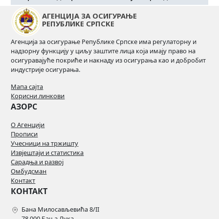
АГЕНЦИЈА ЗА ОСИГУРАЊЕ
ОСНОВНИ ПОДАЦИ
РЕПУБЛИКЕ СРПСКЕ
Број регистра
Агенција за осигурање Републике Српске има регулаторну и
РДПФ- 1
надзорну функцију у циљу заштите лица која имају право на
осигуравајуће покриће и накнаду из осигурања као и добробит
Назив
индустрије осигурања.
Европски добровољни пензијски фонд
Мапа сајта
Број и датум рјешења Агенције
Корисни линкови
05-564-1/17 од 29.09.2017.
АЗОРС
Назив друштва за управљање
О Агенцији
Прописи
Друштво за управљање Европским
Учесници на тржишту
добровољним пензијским фондом а.д. Бања
Извјештаји и статистика
Лука
Сарадња и развој
Омбудсман
Контакт
ИНВЕСТИЦИОНИ МЕНАЏЕРИ
КОНТАКТ
Инвестициони менаџер
Бана Милосављевића 8/II
Гордана Дробњак
78 000 Бања Лука