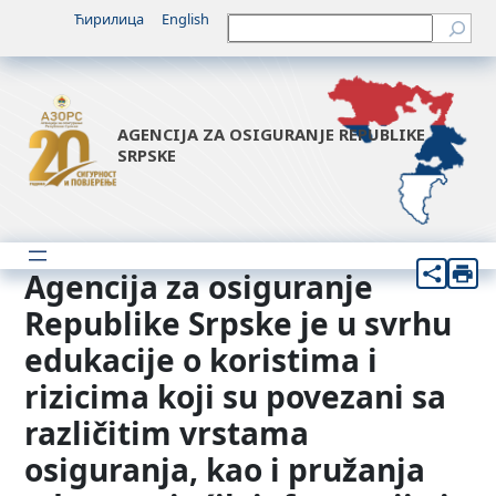
Idi
Ћирилица
English
Претрага
na
sadržaj
AGENCIJA ZA OSIGURANJE REPUBLIKE
SRPSKE
Agencija za osiguranje
Republike Srpske je u svrhu
edukacije o koristima i
rizicima koji su povezani sa
različitim vrstama
osiguranja, kao i pružanja