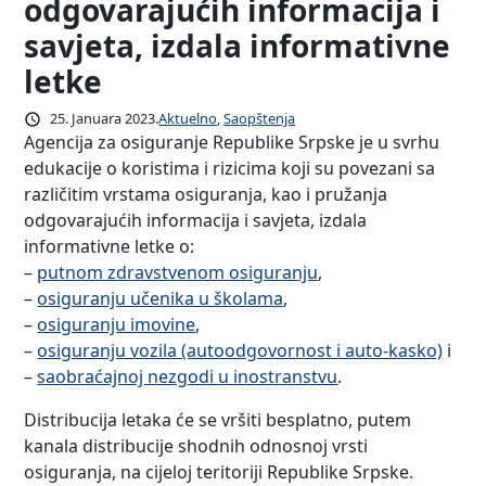
odgovarajućih informacija i
savjeta, izdala informativne
letke
25. Januara 2023.
Aktuelno
, 
Saopštenja
Agencija za osiguranje Republike Srpske je u svrhu
edukacije o koristima i rizicima koji su povezani sa
različitim vrstama osiguranja, kao i pružanja
odgovarajućih informacija i savjeta, izdala
informativne letke o:
–
putnom zdravstvenom osiguranju
,
–
osiguranju učenika u školama
,
–
osiguranju imovine
,
–
osiguranju vozila (autoodgovornost i auto-kasko)
i
–
saobraćajnoj nezgodi u inostranstvu
.
Distribucija letaka će se vršiti besplatno, putem
kanala distribucije shodnih odnosnoj vrsti
osiguranja, na cijeloj teritoriji Republike Srpske.