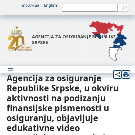
Idi
Ћирилица
English
Претрага
na
sadržaj
AGENCIJA ZA OSIGURANJE REPUBLIKE
SRPSKE
Agencija za osiguranje
Republike Srpske, u okviru
aktivnosti na podizanju
finansijske pismenosti u
osiguranju, objavljuje
edukativne video