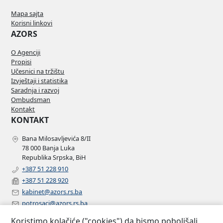
Mapa sajta
Korisni linkovi
AZORS
O Agenciji
Propisi
Učesnici na tržištu
Izvještaji i statistika
Saradnja i razvoj
Ombudsman
Kontakt
KONTAKT
Bana Milosavljevića 8/II
78 000 Banja Luka
Republika Srpska, BiH
+387 51 228 910
+387 51 228 920
kabinet@azors.rs.ba
potrosaci@azors.rs.ba
szzp@azors.rs.ba
Koristimo kolačiće ("cookies") da bismo poboljšali