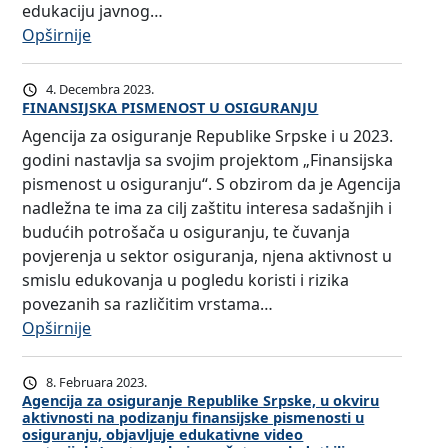
s
edukaciju javnog…
i
:
Opširnije
g
U
u
L
4. Decembra 2023.
r
O
FINANSIJSKA PISMENOST U OSIGURANJU
a
G
Agencija za osiguranje Republike Srpske i u 2023.
n
A
godini nastavlja sa svojim projektom „Finansijska
j
I
pismenost u osiguranju“. S obzirom da je Agencija
e
Z
nadležna te ima za cilj zaštitu interesa sadašnjih i
R
N
budućih potrošača u osiguranju, te čuvanja
e
A
povjerenja u sektor osiguranja, njena aktivnost u
p
Č
smislu edukovanja u pogledu koristi i rizika
u
A
povezanih sa različitim vrstama…
b
J
:
Opširnije
l
O
F
i
M
I
8. Februara 2023.
k
B
N
Agencija za osiguranje Republike Srpske, u okviru
e
U
aktivnosti na podizanju finansijske pismenosti u
A
osiguranju, objavljuje edukativne video
S
D
N