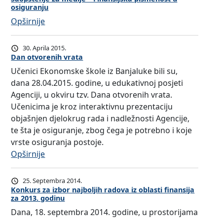
a
d
osiguranju
r
g
j
n
.
p
:
Opširnije
l
e
s
d
s
S
e
k
i
i
k
a
d
t
30. Aprila 2015.
j
r
e
o
j
Dan otvorenih vrata
a
s
e
,
p
a
F
Učenici Ekonomske škole iz Banjaluke bili su,
k
k
u
š
v
i
dana 28.04.2015. godine, u edukativnoj posjeti
e
t
o
t
n
n
Agenciji, u okviru tzv. Dana otvorenih vrata.
p
o
k
e
i
a
Učenicima je kroz interaktivnu prezentaciju
i
r
v
n
h
n
objašnjen djelokrug rada i nadležnosti Agencije,
s
a
i
j
p
s
te šta je osiguranje, zbog čega je potrebno i koje
m
A
r
e
r
i
vrste osiguranja postoje.
e
g
u
z
e
j
:
Opširnije
n
e
a
a
d
s
D
o
n
k
m
a
k
a
s
c
25. Septembra 2014.
t
e
v
a
n
Konkurs za izbor najboljih radova iz oblasti finansija
t
i
i
d
za 2013. godinu
a
p
o
i
j
v
i
n
Dana, 18. septembra 2014. godine, u prostorijama
i
t
u
e