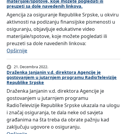
materijale/spotove, koje možete pogledati ili
r
S
preuzeti sa dole navedenih linkova.
S
p
M
I
Agencija za osiguranje Republike Srpske, u okviru
s
A
J
aktivnosti na podizanju finansijske pismenosti u
k
N
S
osiguranju, objavljuje edukativne video
e
A
K
materijale/spotove, koje možete pogledati ili
,
U
A
preuzeti sa dole navedenih linkova:
u
O
P
:
Opširnije
o
S
I
A
k
I
S
g
21. Decembra 2022.
v
G
M
e
Draženka Janjanin v.d. direktora Agencije je
i
U
gostovanjem u jutarnjem programu RadioTelevizije
E
n
Republike Srpske
r
R
N
c
u
Draženka Janjanin v.d. direktora Agencije je
A
O
i
a
gostovanjem u jutarnjem programu
N
S
j
k
RadioTelevizije Republike Srpske ukazala na ulogu
j
T
a
t
i značaj osiguranja, te dala neke od savjeta
U
U
z
i
građanima na šta treba da obrate pažnju kad
O
a
v
zaključuju ugovore o osiguranju.
S
o
n
: