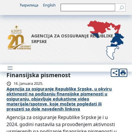
Ћирилица
English
Претрага
AGENCIJA ZA OSIGURANJE REPUBLIKE
SRPSKE
Finansijska pismenost
16. Januara 2025.
Agencija za osiguranje Republike Srpske, u okviru
aktivnosti na podizanju finansijske pismenosti u
osiguranju, objavljuje edukativne video
materijale/spotove, koje možete pogledati ili
preuzeti sa dole navedenih linkova
Agencija za osiguranje Republike Srpske je i u
2024. godini nastavila sa provođenjem aktivnosti
usmjerenih na podizanje finansijske pismenosti u