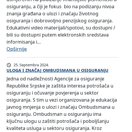
osiguranju, a čiji je fokus bio na podizanju nivoa
znanja građana o ulozi i značaju životnog
osiguranja i dobrovoljno penzijskog osiguranja.
Edukativni video materijali/spotovi, su dostupni /
bili su dostupni putem elektronskih sredstava
informisanja i…
:
Opširnije
A
g
25. Septembra 2024.
e
ULOGA I ZNAČAJ OMBUDSMANA U OSIGURANjU
n
Jedna od nadležnosti Agencije za osiguranje
c
Republike Srpske je zaštita interesa potrošača u
i
osiguranju i očuvanje povjerenja u sektor
j
osiguranja. S tim u vezi organizovana je edukacija
a
javnog mnjenja o ulozi i značaju Ombudsmana u
z
osiguranju. Ombudsman u osiguranju ima
a
ključnu ulogu u zaštiti potrošača i poboljšanju
o
kvaliteta usluga u sektoru osiguranja. Kroz