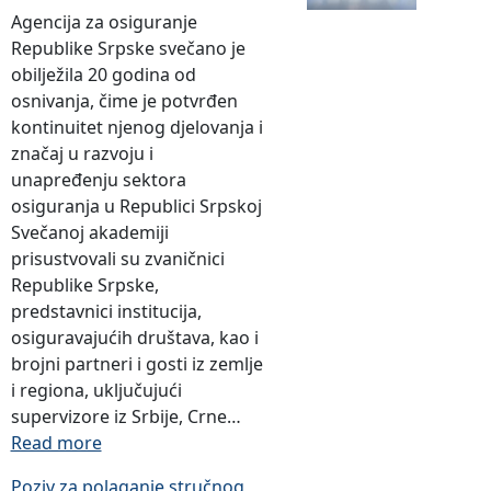
Agencija za osiguranje
Republike Srpske svečano je
obilježila 20 godina od
osnivanja, čime je potvrđen
kontinuitet njenog djelovanja i
značaj u razvoju i
unapređenju sektora
osiguranja u Republici Srpskoj
Svečanoj akademiji
prisustvovali su zvaničnici
Republike Srpske,
predstavnici institucija,
osiguravajućih društava, kao i
brojni partneri i gosti iz zemlje
i regiona, uključujući
supervizore iz Srbije, Crne…
:
Read more
O
Poziv za polaganje stručnog