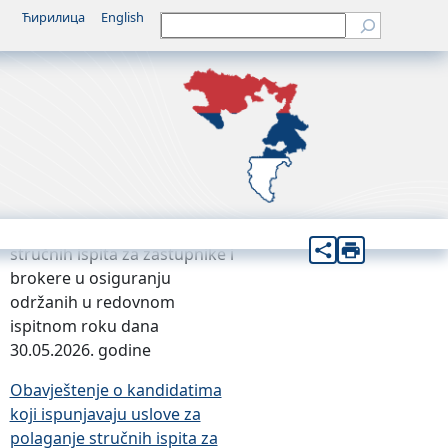
Ћирилица
English
Претрага
jnovije
Obavještenje o rezulatima
stručnih ispita za zastupnike i
brokere u osiguranju
održanih u redovnom
ispitnom roku
4. Juna 2026.
Obavještenje o rezulatima
stručnih ispita za zastupnike i
brokere u osiguranju
održanih u redovnom
ispitnom roku dana
30.05.2026. godine
Obavještenje o kandidatima
koji ispunjavaju uslove za
polaganje stručnih ispita za