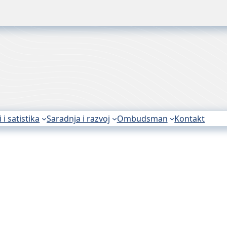
Na
za zastupnike i brokere u osiguranju održanih
4. godine
tupnike i brokere uosiguranju održanih u vanrednom
i i satistika
Saradnja i razvoj
Ombudsman
Kontakt