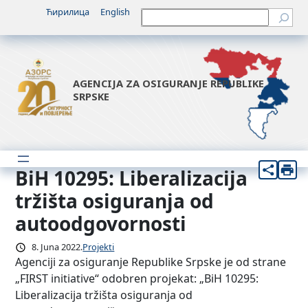
Idi
Ћирилица
English
Претрага
na
sadržaj
AGENCIJA ZA OSIGURANJE REPUBLIKE
SRPSKE
BiH 10295: Liberalizacija
tržišta osiguranja od
autoodgovornosti
8. Juna 2022.
Projekti
Agenciji za osiguranje Republike Srpske je od strane
„FIRST initiative“ odobren projekat: „BiH 10295:
Liberalizacija tržišta osiguranja od