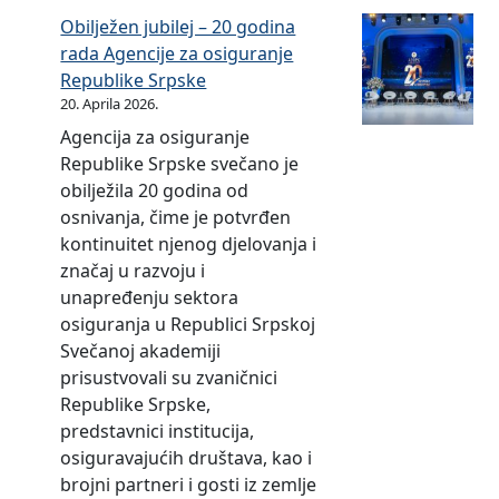
o
T
Obilježen jubilej – 20 godina
v
w
rada Agencije za osiguranje
a
i
Republike Srpske
(
n
20. Aprila 2026.
R
n
Agencija za osiguranje
O
i
Republike Srpske svečano je
S
n
obilježila 20 godina od
C
g
osnivanja, čime je potvrđen
)
P
kontinuitet njenog djelovanja i
r
značaj u razvoju i
o
unapređenju sektora
j
osiguranja u Republici Srpskoj
e
Svečanoj akademiji
c
prisustvovali su zvaničnici
t
Republike Srpske,
predstavnici institucija,
osiguravajućih društava, kao i
brojni partneri i gosti iz zemlje