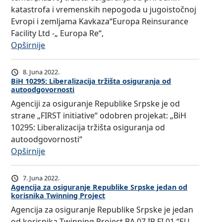
katastrofa i vremenskih nepogoda u jugoistočnoj
Evropi i zemljama Kavkaza“Europa Reinsurance
Facility Ltd -„ Europa Re“,
:
Opširnije
P
r
8. Juna 2022.
v
BiH 10295: Liberalizacija tržišta osiguranja od
autoodgovornosti
a
Agenciji za osiguranje Republike Srpske je od
r
strane „FIRST initiative“ odobren projekat: „BiH
e
10295: Liberalizacija tržišta osiguranja od
g
autoodgovornosti“
i
:
Opširnije
o
B
n
i
a
7. Juna 2022.
H
l
Agencija za osiguranje Republike Srpske jedan od
korisnika Twinning Project
1
n
Agencija za osiguranje Republike Srpske je jedan
0
a
od korisnika Twinning Project BA 07 IB FI 01 “EU