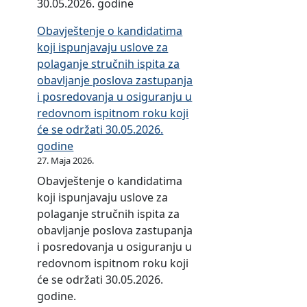
i
30.05.2026. godine
s
u
t
b
v
k
t
d
i
Obavještenje o kandidatima
a
e
o
.
l
koji ispunjavaju uslove za
n
j
o
n
polaganje stručnih ispita za
j
e
d
o
obavljanje poslova zastupanja
u
d
g
s
i posredovanja u osiguranju u
s
a
o
t
redovnom ispitnom roku koji
t
n
v
P
će se održati 30.05.2026.
a
o
o
F
godine
n
d
r
S
27. Maja 2026.
d
k
n
Obavještenje o kandidatima
a
o
o
koji ispunjavaju uslove za
r
r
s
polaganje stručnih ispita za
d
i
t
obavljanje poslova zastupanja
a
s
i
i posredovanja u osiguranju u
i
n
redovnom ispitnom roku koji
k
i
će se održati 30.05.2026.
o
k
godine.
d
a