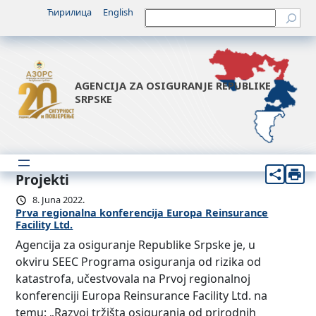
Ћирилица
English
Претрага
AGENCIJA ZA OSIGURANJE REPUBLIKE
SRPSKE
Projekti
8. Juna 2022.
Prva regionalna konferencija Europa Reinsurance
Facility Ltd.
Agencija za osiguranje Republike Srpske je, u
okviru SEEC Programa osiguranja od rizika od
katastrofa, učestvovala na Prvoj regionalnoj
konferenciji Europa Reinsurance Facility Ltd. na
temu: „Razvoj tržišta osiguranja od prirodnih