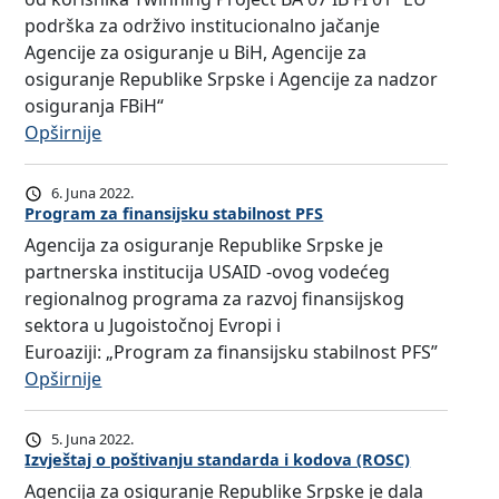
2
k
podrška za održivo institucionalno jačanje
9
o
Agencije za osiguranje u BiH, Agencije za
5
n
osiguranje Republike Srpske i Agencije za nadzor
:
f
osiguranja FBiH“
L
e
:
Opširnije
i
r
A
b
e
g
e
n
6. Juna 2022.
e
r
Program za finansijsku stabilnost PFS
c
n
a
i
Agencija za osiguranje Republike Srpske je
c
l
j
partnerska institucija USAID -ovog vodećeg
i
i
a
regionalnog programa za razvoj finansijskog
j
z
E
sektora u Jugoistočnoj Evropi i
a
a
u
Euroaziji: „Program za finansijsku stabilnost PFS”
z
c
r
:
Opširnije
a
i
o
P
o
j
p
r
5. Juna 2022.
s
a
a
o
Izvještaj o poštivanju standarda i kodova (ROSC)
i
t
R
g
Agencija za osiguranje Republike Srpske je dala