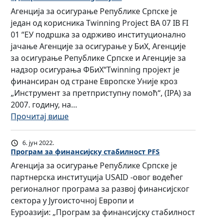
1
н
Агенција за осигурање Републике Српске је
0
а
један од корисника Twinning Project BA 07 IB FI
2
к
01 “ЕУ подршка за одрживо институционално
9
о
јачање Агенције за осигурање у БиХ, Агенције
5
н
за осигурање Републике Српске и Агенције за
:
ф
надзор осигурања ФБиХ“Twinning пројект је
Л
е
финансиран од стране Европске Уније кроз
и
р
„Инструмент за претприступну помоћ“, (IPA) за
б
е
2007. годину, на…
е
н
:
Прочитај више
р
ц
А
а
и
г
л
ј
6. јун 2022.
е
и
Програм за финансијску стабилност PFS
а
н
з
E
Агенција за осигурање Републике Српске је
ц
а
u
партнерска институција USAID -овог водећег
и
ц
r
регионалног програма за развој финансијског
ј
и
o
сектора у Југоисточној Европи и
а
ј
p
Еуроазији: „Програм за финансијску стабилност