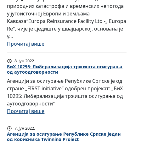
природних катастрофа и временских непогода
у југоисточној Европи и земљама
Кавказа“Europa Reinsurance Facility Ltd -„ Europa
Re“, чије је сједиште у швајцарској, основана је
у…
:
Прочитај више
П
р
8. јун 2022.
в
БиХ 10295: Либерализација тржишта осигурања
од аутоодговорности
а
Агенцији за осигурање Републике Српске је од
р
стране „FIRST initiative“ одобрен пројекат: „БиХ
е
10295: Либерализација тржишта осигурања од
г
аутоодговорности“
и
:
Прочитај више
о
Б
н
и
а
7. јун 2022.
Х
л
Агенција за осигурање Републике Српске један
од корисника Twinning Project