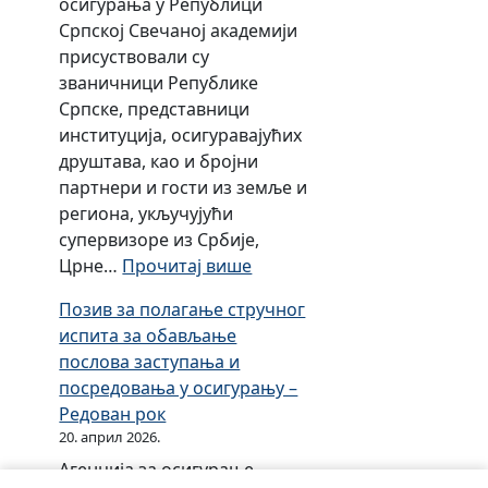
осигурања у Републици
t
Српској Свечаној академији
присуствовали су
званичници Републике
Српске, представници
институција, осигуравајућих
друштава, као и бројни
партнери и гости из земље и
региона, укључујући
супервизоре из Србије,
:
Црне…
Прочитај више
О
Позив за полагање стручног
б
испита за обављање
и
послова заступања и
љ
посредовања у осигурању –
е
Редован рок
ж
20. април 2026.
е
Агенција за осигурање
н