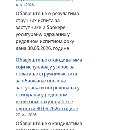
е
а
ј
4. јун 2026.
y
с
С
у
о
L
к
Обавјештење о резулатима
р
т
п
t
у
стручних испита за
п
о
о
d
с
заступнике и брокере
с
о
ш
.
т
уосигурању одржаних у
к
д
т
а
редовном испитном року
е
г
и
б
дана 30.05.2026. године
ј
о
в
и
Обавјештење о кандидатима
е
в
а
л
који испуњавају услове за
д
о
њ
н
полагање стручних испита
а
р
у
о
за обављање послова
н
н
с
с
заступања и посредовања у
о
о
т
т
осигурању у редовном
д
с
а
P
испитном року који ће се
к
т
н
F
одржати 30.05.2026. године
о
и
д
S
27. мај 2026.
р
а
и
Обавјештење о кандидатима
р
с