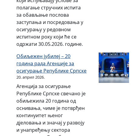
који испуњавају услове за
д
н
полагање стручних испита
а
и
за обављање послова
и
к
заступања и посредовања у
к
а
осигурању у редовном
о
T
испитном року који ће се
д
w
одржати 30.05.2026. године.
о
i
в
Обиљежен јубилеј – 20
n
а
година рада Агенције за
n
(
осигурање Републике Српске
i
R
20. април 2026.
n
O
Агенција за осигурање
g
S
Републике Српске свечано је
P
C
обиљежила 20 година од
r
)
оснивања, чиме је потврђен
o
континуитет њеног
j
дјеловања и значај у развоју
e
и унапређењу сектора
c