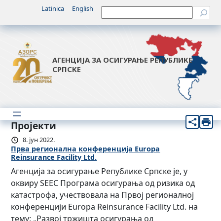
Latinica
English
Претрага
АГЕНЦИЈА ЗА ОСИГУРАЊЕ РЕПУБЛИКЕ
СРПСКЕ
Пројекти
8. јун 2022.
Прва регионална конференција Europa
Reinsurance Facility Ltd.
Агенција за осигурање Републике Српске је, у
оквиру SEEC Програма осигурања од ризика од
катастрофа, учествовала на Првој регионалној
конференцији Europa Reinsurance Facility Ltd. на
тему: „Развој тржишта осигурања од