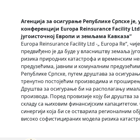
Агенција за осигурање Републике Српске је,
конференцији Europa Reinsurance Facility L
југоисточној Европи и земљама Кавказа“
Europa Reinsurance Facility Ltd -„ Europa Re“, ч
предвиђено је да буде у власништву земаља југ
ризика природних катастрофа и временским н
предузећима, јавним и комуналним предузећима,
Републике Српске, путем друштава за осигурањ
тренутно постојећим производима и проширење 
Друштва за осигурање би на располагању имала
производа. Поред провизије коју би друштва за
складу са њиховим финансијским капацитетом. 
синергији која би се остварила регионалним об
високо софистицираних модела ризика катастро