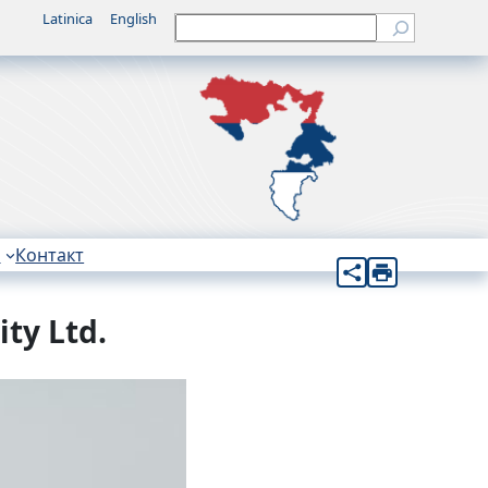
Latinica
English
Претрага
н
Контакт
ty Ltd.