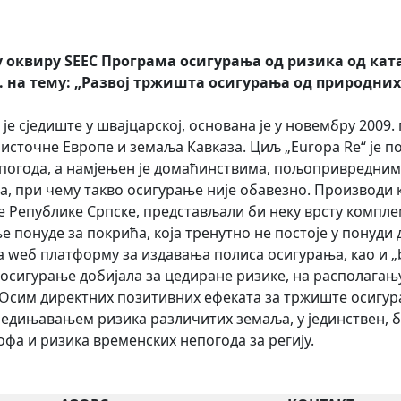
 у оквиру SEEC Програма осигурања од ризика од кат
td. на тему: „Развој тржишта осигурања од природни
ије је сједиште у швајцарској, основана је у новембру 200
оисточне Европе и земаља Кавказа. Циљ „Europa Re“ је 
епогода, а намјењен је домаћинствима, пољопривредни
 при чему такво осигурање није обавезно. Производи ко
е Републике Српске, представљали би неку врсту компле
понуде за покрића, која тренутно не постоје у понуди 
 wеб платформу за издавања полиса осигурања, као и „b
 осигурање добијала за цедиране ризике, на располагањ
Осим директних позитивних ефеката за тржиште осигура
једињавањем ризика различитих земаља, у јединствен, б
фа и ризика временских непогода за регију.