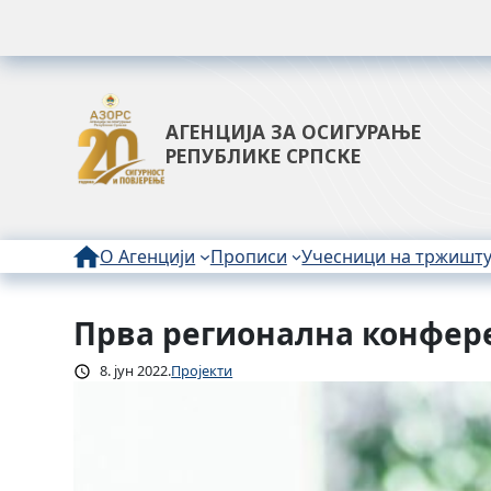
АГЕНЦИЈА ЗА ОСИГУРАЊЕ
РЕПУБЛИКЕ СРПСКЕ
О Агенцији
Прописи
Учесници на тржишт
Прва регионална конференц
Скочи
на
8. јун 2022.
Пројекти
садржај