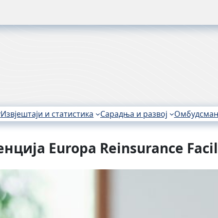
у
Извјештаји и статистика
Сарадња и развој
Омбудсма
ија Europa Reinsurance Facili