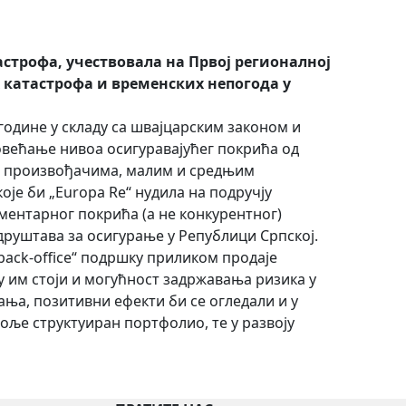
астрофа, учествовала на Првој регионалној
х катастрофа и временских непогода у
9. године у складу са швајцарским законом и
повећање нивоа осигуравајућег покрића од
м произвођачима, малим и средњим
је би „Europa Re“ нудила на подручју
ментарног покрића (а не конкурентног)
друштава за осигурање у Републици Српској.
ack-office“ подршку приликом продаје
у им стоји и могућност задржавања ризика у
ња, позитивни ефекти би се огледали и у
оље структуиран портфолио, те у развоју