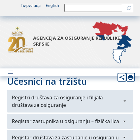
Ћирилица
English
Претрага
AGENCIJA ZA OSIGURANJE REPUBLIKE
SRPSKE
Učesnici na tržištu
Registri društava za osiguranje i filijala
društava za osiguranje
Registar društava za osiguranje
Registar zastupnika u osiguranju – fizička lica
Registar filijala društava za osiguranje iz FBiH
Podregistar zastupnika u osiguranju – fizička
Registar društava za zastupanje u osiguranju