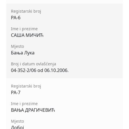
Registarski broj
РА-6
Ime i prezime
САША МИЧИЋ
Mjesto
Бања Лука
Broj i datum ovlašćenja
04-352-2/06 od 06.10.2006.
Registarski broj
РА-7
Ime i prezime
ВАЊА ДРАГИЧЕВИЋ
Mjesto
Добој