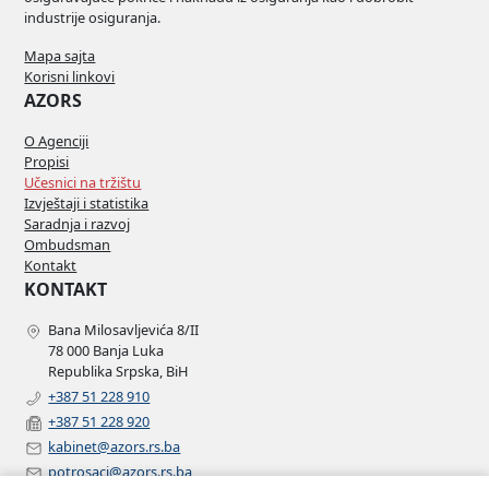
industrije osiguranja.
Mapa sajta
Korisni linkovi
AZORS
O Agenciji
Propisi
Učesnici na tržištu
Izvještaji i statistika
Saradnja i razvoj
Ombudsman
Kontakt
KONTAKT
Bana Milosavljevića 8/II
78 000 Banja Luka
Republika Srpska, BiH
+387 51 228 910
+387 51 228 920
kabinet@azors.rs.ba
potrosaci@azors.rs.ba