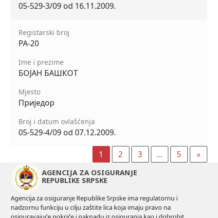
05-529-3/09 od 16.11.2009.
Registarski broj
РА-20
Ime i prezime
БОЈАН БАШКОТ
Mjesto
Приједор
Broj i datum ovlašćenja
05-529-4/09 od 07.12.2009.
1
2
3
…
5
»
AGENCIJA ZA OSIGURANJE
REPUBLIKE SRPSKE
Agencija za osiguranje Republike Srpske ima regulatornu i
nadzornu funkciju u cilju zaštite lica koja imaju pravo na
osiguravajuće pokriće i naknadu iz osiguranja kao i dobrobit