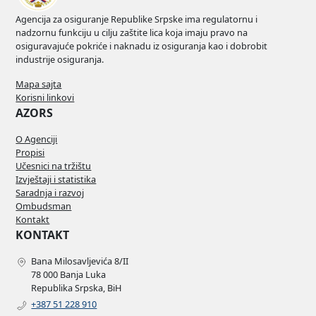
Agencija za osiguranje Republike Srpske ima regulatornu i
nadzornu funkciju u cilju zaštite lica koja imaju pravo na
osiguravajuće pokriće i naknadu iz osiguranja kao i dobrobit
industrije osiguranja.
Mapa sajta
Korisni linkovi
AZORS
O Agenciji
Propisi
Učesnici na tržištu
Izvještaji i statistika
Saradnja i razvoj
Ombudsman
Kontakt
KONTAKT
Bana Milosavljevića 8/II
78 000 Banja Luka
Republika Srpska, BiH
+387 51 228 910