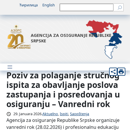
Idi
Ћирилица
English
Претрага
na
sadržaj
AGENCIJA ZA OSIGURANJE REPUBLIKE
SRPSKE
Poziv za polaganje stručnog
ispita za obavljanje poslova
zastupanja i posredovanja u
osiguranju – Vanredni rok
29. Januara 2026.
Aktuelno
, 
Ispiti
, 
Saopštenja
Agencija za osiguranje Republike Srpske organizuje
vanredni rok (28.02.2026) i profesionalnu edukaciju