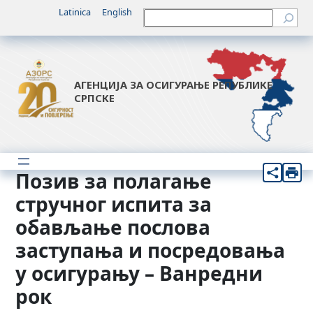
Скочи
Latinica
English
Претрага
на
садржај
АГЕНЦИЈА ЗА ОСИГУРАЊЕ РЕПУБЛИКЕ
СРПСКЕ
Позив за полагање
стручног испита за
обављање послова
заступања и посредовања
у осигурању – Ванредни
рок