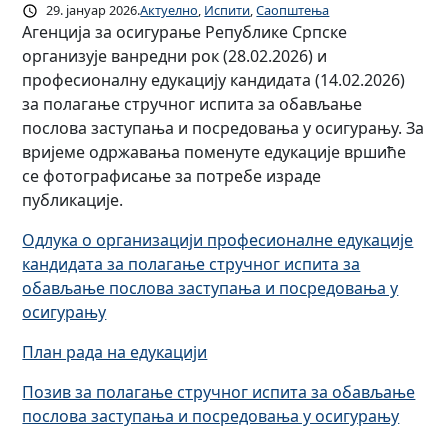
29. јануар 2026.
Актуелно
, 
Испити
, 
Саопштења
Агенција за осигурање Републике Српске
организује ванредни рок (28.02.2026) и
професионалну едукацију кандидата (14.02.2026)
за полагање стручног испита за обављање
послова заступања и посредовања у осигурању. За
вријеме одржавања поменуте едукације вршиће
се фотографисање за потребе израде
публикације.
Одлука о организацији професионалне едукације
кандидата за полагање стручног испита за
обављање послова заступања и посредовања у
осигурању
План рада на едукацији
Позив за полагање стручног испита за обављање
послова заступања и посредовања у осигурању