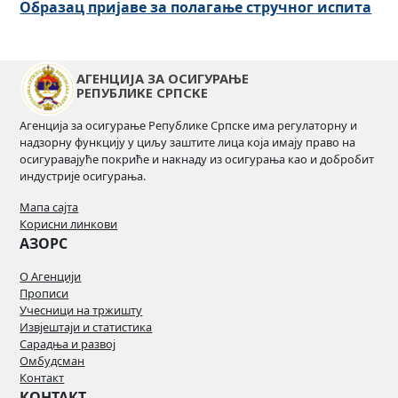
Образац пријаве за полагање стручног испита
АГЕНЦИЈА ЗА ОСИГУРАЊЕ
РЕПУБЛИКЕ СРПСКЕ
Агенција за осигурање Републике Српске има регулаторну и
надзорну функцију у циљу заштите лица која имају право на
осигуравајуће покриће и накнаду из осигурања као и добробит
индустрије осигурања.
Мапа сајта
Корисни линкови
АЗОРС
О Агенцији
Прописи
Учесници на тржишту
Извјештаји и статистика
Сарадња и развој
Омбудсман
Контакт
КОНТАКТ