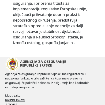
osiguranja, i priprema tržišta za
implementaciju regulative Evropske unije,
uključuući prihvatanje dobrih praksi iz
neposrednog okruženja, predstavlja
strateško opredjeljenje Agencije za dalji
razvoj i očuvanje stabilnost djelatnosti
osiguranja u Reublici Srpskoj“ istakla, je
između ostalog, gospođa Janjanin .
AGENCIJA ZA OSIGURANJE
REPUBLIKE SRPSKE
Agencija za osiguranje Republike Srpske ima regulatornu i
nadzornu funkciju u cilju zaštite lica koja imaju pravo na
osiguravajuće pokriće i naknadu iz osiguranja kao i dobrobit
industrije osiguranja.
Mapa sajta
Korisni linkovi