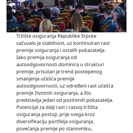
Tržište osiguranja Republike Srpske
sačuvalo je stabilnost, uz kontinuiran rast
premije osiguranja i ostalih pokazatelja.
Iako premija osiguranja od
autoodgovornosti dominira u strukturi
premije, prisutan je trend postepenog
smanjenja učešća premije
autoodgovornosti, uz određeni rast učešća
premije životnih osiguranja, a što
predstavlja jedan od pozitivnih pokazatelja.
Potencijal za dalji rast i razvoj tržišta
osiguranja postoji, prije svega kroz
diversifikaciju portfelja osiguranja,
povećanja premije po stanovniku,