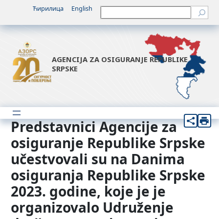
Idi
Ћирилица
English
Претрага
na
sadržaj
AGENCIJA ZA OSIGURANJE REPUBLIKE
SRPSKE
Predstavnici Agencije za
osiguranje Republike Srpske
učestvovali su na Danima
osiguranja Republike Srpske
2023. godine, koje je je
organizovalo Udruženje