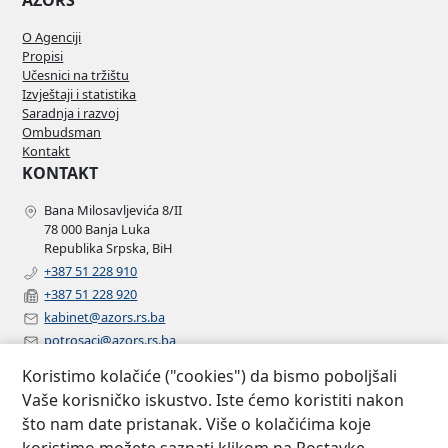
AZORS
O Agenciji
Propisi
Učesnici na tržištu
Izvještaji i statistika
Saradnja i razvoj
Ombudsman
Kontakt
KONTAKT
Bana Milosavljevića 8/II
78 000 Banja Luka
Republika Srpska, BiH
+387 51 228 910
+387 51 228 920
kabinet@azors.rs.ba
potrosaci@azors.rs.ba
szzp@azors.rs.ba
Koristimo kolačiće ("cookies") da bismo poboljšali
PRATITE NAS
Vaše korisničko iskustvo. Iste ćemo koristiti nakon
što nam date pristanak. Više o kolačićima koje
Facebook