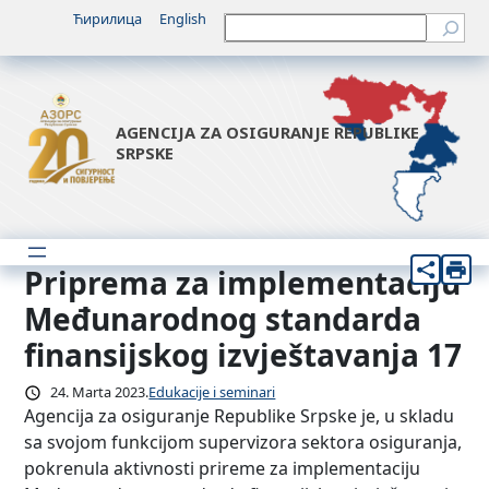
Idi
Ћирилица
English
Претрага
na
sadržaj
AGENCIJA ZA OSIGURANJE REPUBLIKE
SRPSKE
Priprema za implementaciju
Međunarodnog standarda
finansijskog izvještavanja 17
24. Marta 2023.
Edukacije i seminari
Agencija za osiguranje Republike Srpske je, u skladu
sa svojom funkcijom supervizora sektora osiguranja,
pokrenula aktivnosti prireme za implementaciju