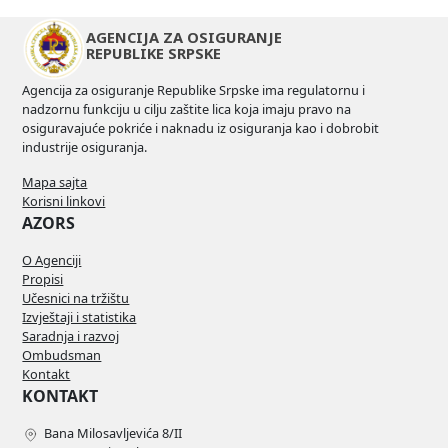
AGENCIJA ZA OSIGURANJE
REPUBLIKE SRPSKE
Agencija za osiguranje Republike Srpske ima regulatornu i
nadzornu funkciju u cilju zaštite lica koja imaju pravo na
osiguravajuće pokriće i naknadu iz osiguranja kao i dobrobit
industrije osiguranja.
Mapa sajta
Korisni linkovi
AZORS
O Agenciji
Propisi
Učesnici na tržištu
Izvještaji i statistika
Saradnja i razvoj
Ombudsman
Kontakt
KONTAKT
Bana Milosavljevića 8/II