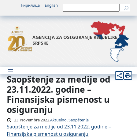
Idi
Ћирилица
English
Претрага
na
sadržaj
AGENCIJA ZA OSIGURANJE REPUBLIKE
SRPSKE
Saopštenje za medije od
23.11.2022. godine –
Finansijska pismenost u
osiguranju
23. Novembra 2022.
Aktuelno
, 
Saopštenja
Saopštenje za medije od 23.11.2022. godine –
Finansijska pismenost u osiguranju