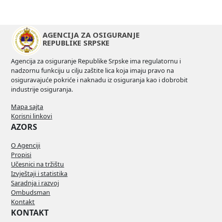
AGENCIJA ZA OSIGURANJE
REPUBLIKE SRPSKE
Agencija za osiguranje Republike Srpske ima regulatornu i
nadzornu funkciju u cilju zaštite lica koja imaju pravo na
osiguravajuće pokriće i naknadu iz osiguranja kao i dobrobit
industrije osiguranja.
Mapa sajta
Korisni linkovi
AZORS
O Agenciji
Propisi
Učesnici na tržištu
Izvještaji i statistika
Saradnja i razvoj
Ombudsman
Kontakt
KONTAKT