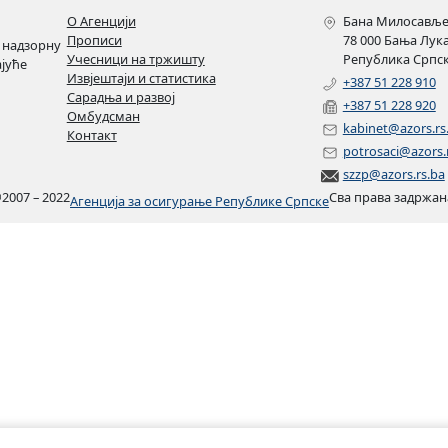
О Агенцији
Бана Милосављев
Прописи
78 000 Бања Лук
 надзорну
Учесници на тржишту
Република Српск
ајуће
Извјештаји и статистика
+387 51 228 910
Сарадња и развој
+387 51 228 920
Омбудсман
kabinet@azors.rs
Контакт
potrosaci@azors.
szzp@azors.rs.ba
©
2007 – 2022
Сва права задржан
Агенција за осигурање Републике Српске