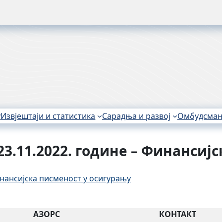
у
Извјештаји и статистика
Сарадња и развој
Омбудсма
3.11.2022. године – Финансиј
инансијска писменост у осигурању
АЗОРС
КОНТАКТ