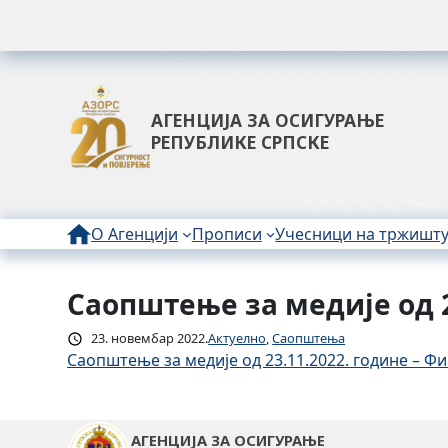
АГЕНЦИЈА ЗА ОСИГУРАЊЕ
РЕПУБЛИКЕ СРПСКЕ
О Агенцији
Прописи
Учесници на тржишт
Саопштење за медије од 2
Скочи
на
23. новембар 2022.
Актуелно
, 
Саопштења
садржај
Саопштење за медије од 23.11.2022. године – Ф
АГЕНЦИЈА ЗА ОСИГУРАЊЕ