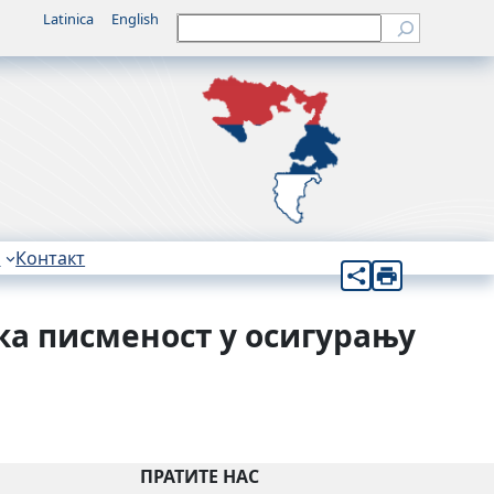
Latinica
English
Претрага
н
Контакт
ска писменост у осигурању
ПРАТИТЕ НАС