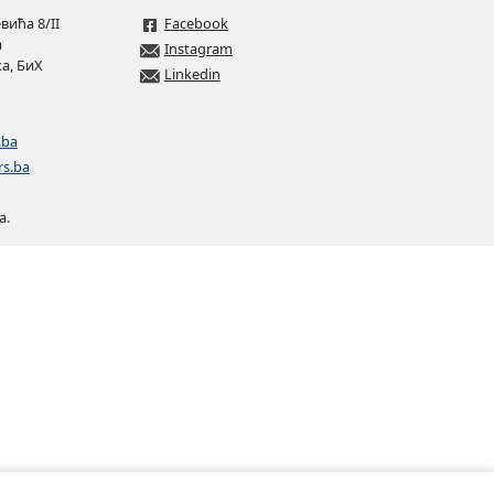
ића 8/II
Facebook
а
Instagram
а, БиХ
Linkedin
.ba
rs.ba
а.