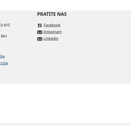
PRATITE NAS
a 8/II
Facebook
a
Instagram
 BiH
Linkedin
.ba
rs.ba