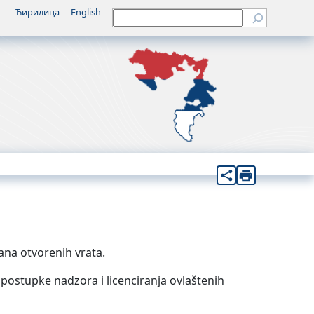
Ћирилица
English
Претрага
Dana otvorenih vrata.
 postupke nadzora i licenciranja ovlaštenih