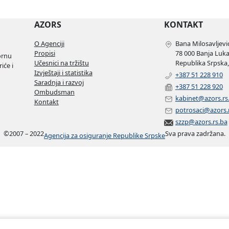
AZORS
KONTAKT
O Agenciji
Bana Milosavljević
Propisi
78 000 Banja Luk
ornu
Učesnici na tržištu
Republika Srpska,
iće i
Izvještaji i statistika
+387 51 228 910
Saradnja i razvoj
+387 51 228 920
Ombudsman
kabinet@azors.rs
Kontakt
potrosaci@azors.
szzp@azors.rs.ba
©
2007 – 2022
Sva prava zadržana.
Agencija za osiguranje Republike Srpske