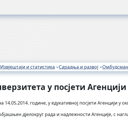
у
Извјештаји и статистика
Сарадња и развој
Омбудсма
верзитета у посјети Агенцији
 14.05.2014. године, у едукативној посјети Агенцији у ок
објашњен дјелокруг рада и надлежности Агенције, с наг