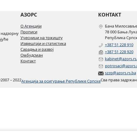
АЗОРС
КОНТАКТ
О Агенцији
Бана Милосављев
Прописи
78 000 Бања Лук
 надзорну
Учесници на тржишту
Република Српск
ајуће
Извјештаји и статистика
+387 51 228 910
Сарадња и развој
+387 51 228 920
Омбудсман
kabinet@azors.rs
Контакт
potrosaci@azors.
szzp@azors.rs.ba
©
2007 – 2022
Сва права задржан
Агенција за осигурање Републике Српске