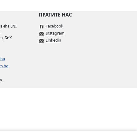
ПРАТИТЕ НАС
ића 8/II
Facebook
а
Instagram
а, БиХ
Linkedin
.ba
rs.ba
а.