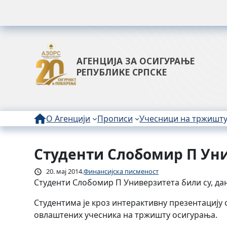
АГЕНЦИЈА ЗА ОСИГУРАЊЕ
РЕПУБЛИКЕ СРПСКЕ
О Агенцији
Прописи
Учесници на тржишт
Студенти Слобомир П Уни
Скочи
на
20. мај 2014.
Финансијска писменост
садржај
Студенти Слобомир П Универзитета били су, дана
Студентима је кроз интерактивну презентацију 
овлаштених учесника на тржишту осигурања.