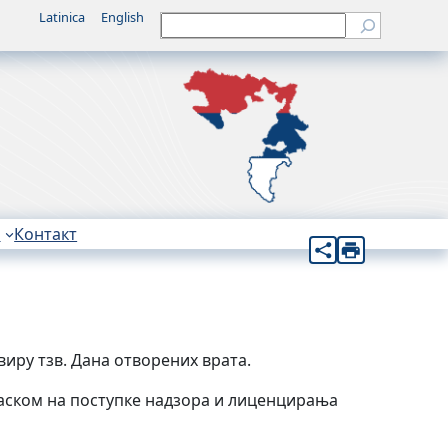
Latinica
English
Претрага
н
Контакт
виру тзв. Дана отворених врата.
ласком на поступке надзора и лиценцирања