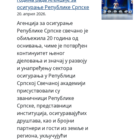
д
к
ч
е
–
)
осигурање Републике Српске
н
о
н
р
В
20. април 2026.
о
ј
о
е
а
Агенција за осигурање
м
е
г
у
н
Републике Српске свечано је
и
ј
и
о
р
обиљежила 20 година од
с
е
с
с
е
оснивања, чиме је потврђен
п
ј
п
и
д
континуитет њеног
и
е
и
г
н
дјеловања и значај у развоју
т
о
т
у
и
и унапређењу сектора
н
р
а
р
р
осигурања у Републици
о
г
у
а
о
Српској Свечаној академији
м
а
р
њ
к
присуствовали су
р
н
е
у
званичници Републике
о
и
д
о
Српске, представници
к
з
о
д
институција, осигуравајућих
у
о
в
р
друштава, као и бројни
к
в
н
ж
партнери и гости из земље и
о
а
о
а
региона, укључујући
ј
л
м
н