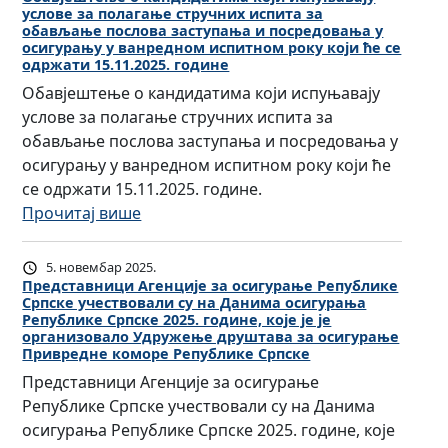
ц
е
услове за полагање стручних испита за
в
и
обављање послова заступања и посредовања у
п
ј
осигурању у ванредном испитном року који ће се
ј
у
одржати 15.11.2025. године
е
е
б
ш
Обавјештење о кандидатима који испуњавају
з
л
т
услове за полагање стручних испита за
а
и
е
обављање послова заступања и посредовања у
о
к
њ
осигурању у ванредном испитном року који ће
с
е
е
се одржати 15.11.2025. године.
и
С
о
:
Прочитај више
г
р
р
О
у
п
е
б
р
5. новембар 2025.
с
з
а
Представници Агенције за осигурање Републике
а
к
Српске учествовали су на Данима осигурања
у
в
њ
Републике Српске 2025. године, које је је
е
л
ј
организовало Удружење друштава за осигурање
е
Д
Привредне коморе Републике Српске
а
е
Р
р
т
ш
Представници Агенције за осигурање
е
а
и
т
Републике Српске учествовали су на Данима
п
ж
м
е
осигурања Републике Српске 2025. године, које
у
е