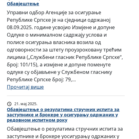
ј
з
Обавјештење
к
и
т
л
њ
е
и
и
Управни одбор Агенције за осигурање
г
и
а
е
н
в
х
Републике Српске је на сједници одржаној
у
т
г
Р
а
з
п
08.09.2025. године усвојио Измјене и допуне
р
у
а
е
к
а
р
Одлуке о минималном садржају услова и
а
л
њ
п
о
п
е
полисе осигурања власника возила од
њ
и
е
у
н
о
д
одговорности за штету проузроковану трећим
у
ч
с
б
ф
л
с
лицима („Службени гласник Републике Српске“,
о
н
т
л
е
а
т
број: 101/15), а измјене и допуне поменуте
д
и
р
и
р
г
а
одлуке су објављене у Службеном гласнику
р
х
у
к
е
а
в
Републике Српске број: 79,…
ж
п
ч
е
н
њ
н
:
Прочитај више
а
о
н
С
ц
е
и
О
н
д
и
р
и
с
к
б
и
а
х
п
21. мај 2025.
ј
т
а
а
Обавјештење о резулатима стручних испита за
х
т
и
с
и
р
заступнике и брокере у осигурању одржаних у
р
в
у
а
с
к
редовном испитном року
у
е
ј
в
к
п
е
„
Обавјештење о резулатима стручних испита за
ч
г
е
а
а
и
у
В
заступнике и брокере уосигурању одржаних у
н
у
ш