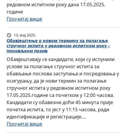
н
А
т
ч
И
редовном испитном року дана 17.05.2025.
о
л
т
р
г
а
е
З
године
г
а
е
е
е
з
с
И
:
Прочитај више
и
т
њ
д
н
а
т
Ј
О
с
о
е
н
ц
о
в
А
б
п
р
13. мај 2025.
о
и
б
о
2
а
Обавјештење о новом термину за полагање
и
а
м
ј
а
в
стручног испита у редовном испитном року –
0
в
т
о
поновљени позив
и
е
в
а
2
ј
а
с
с
з
љ
л
Обавјештавају се кандидати, који су испунили
5
е
з
и
п
а
а
и
услове за полагање стручног испита за
–
ш
а
г
и
о
њ
с
обављање послова заступања и посредовања у
Н
т
о
у
т
с
е
у
осигурању, да је нови термин за полагање
а
е
б
р
н
и
п
н
стручног испита у редовном испитном року
п
њ
а
а
о
г
о
а
17.05.2025.године са почетком у 12:00 часова.
р
е
в
њ
м
у
с
Д
Кандидати су обавезни доћи 45 минута прије
а
о
љ
а
р
р
л
а
почетка испита, то јест у 11:15 часова, ради
г
р
а
д
о
а
о
н
идентификације и регистрације.…
у
е
њ
р
к
њ
в
и
:
Прочитај више
н
з
е
ж
у
е
а
м
О
о
у