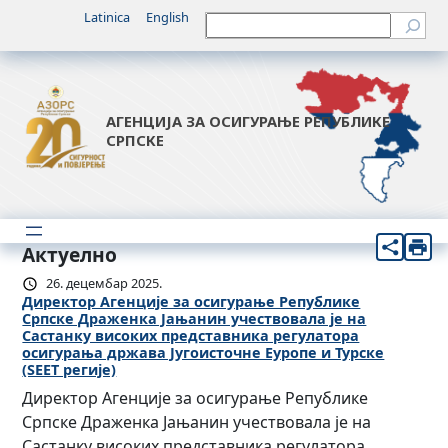
Latinica
English
Претрага
АГЕНЦИЈА ЗА ОСИГУРАЊЕ РЕПУБЛИКЕ
СРПСКЕ
Актуелно
26. децембар 2025.
Директор Агенције за осигурање Републике
Српске Драженка Јањанин учествовала је на
Састанку високих представника регулатора
осигурања држава Југоисточне Еуропе и Турске
(SEET регије)
Директор Агенције за осигурање Републике
Српске Драженка Јањанин учествовала је на
Састанку високих представника регулатора