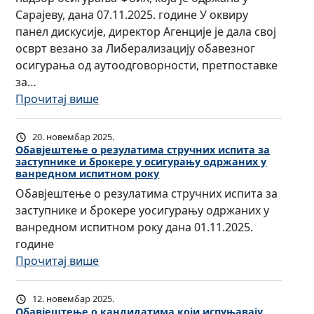
г
Сарајеву, дана 07.11.2025. године У оквиру
е
панел дискусије, директор Агенције је дала свој
н
осврт везано за Либерализацију обавезног
ц
осигурања од аутоодговорности, претпоставке
и
за…
ј
:
Прочитај више
е
Д
з
и
20. новембар 2025.
а
р
Обавјештење о резулатима стручних испита за
о
заступнике и брокере у осигурању одржаних у
е
с
ванредном испитном року
к
и
Обавјештење о резулатима стручних испита за
т
г
заступнике и брокере уосигурању одржаних у
о
у
ванредном испитном року дана 01.11.2025.
р
р
године
А
а
:
Прочитај више
г
њ
О
е
е
б
12. новембар 2025.
н
Р
а
Обавјештење о кандидатима који испуњавају