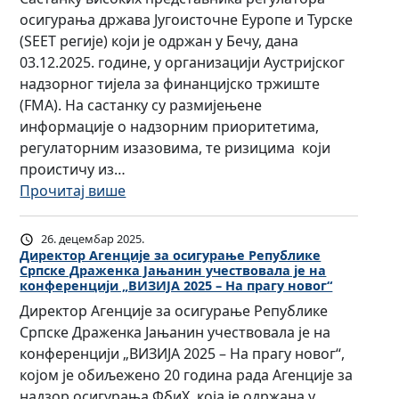
осигурања држава Југоисточне Еуропе и Турске
(SEET регије) који је одржан у Бечу, дана
03.12.2025. године, у организацији Аустријског
надзорног тијела за финанцијско тржиште
(FMA). На састанку су размијењене
информације о надзорним приоритетима,
регулаторним изазовима, те ризицима који
проистичу из…
:
Прочитај више
Д
и
26. децембар 2025.
р
Директор Агенције за осигурање Републике
Српске Драженка Јањанин учествовала је на
е
конференцији „ВИЗИЈА 2025 – На прагу новог“
к
Директор Агенције за осигурање Републике
т
Српске Драженка Јањанин учествовала је на
о
конференцији „ВИЗИЈА 2025 – На прагу новог“,
р
којом је обиљежено 20 година рада Агенције за
А
надзор осигурања ФбиХ, која је одржана у