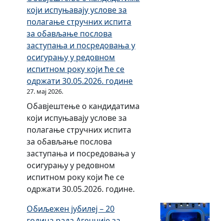
т
с
е
који испуњавају услове за
њ
С
м
а
р
и
полагање стручних испита
а
р
и
з
е
Т
за обављање послова
у
п
н
а
д
у
заступања и посредовања у
о
с
у
з
о
р
осигурању у редовном
с
к
з
а
в
с
испитном року који ће се
и
е
а
с
а
к
одржати 30.05.2026. године
г
2
п
т
њ
е
27. мај 2026.
у
0
о
у
а
(
р
2
л
Обавјештење о кандидатима
п
у
S
а
5
а
који испуњавају услове за
н
о
E
њ
.
г
полагање стручних испита
и
с
E
у
г
а
за обављање послова
к
и
T
у
о
њ
заступања и посредовања у
е
г
р
в
д
е
осигурању у редовном
и
у
е
а
и
с
испитном року који ће се
б
р
г
н
н
т
одржати 30.05.2026. године.
р
а
и
р
е
р
о
њ
ј
Обиљежен јубилеј – 20
е
,
у
к
у
е
година рада Агенције за