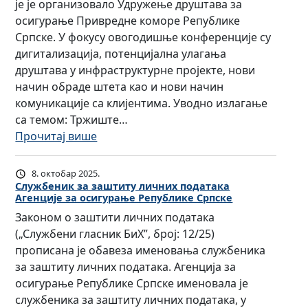
а
њ
је је организовало Удружење друштава за
б
н
с
е
осигурање Привредне коморе Републике
л
к
т
о
Српске. У фокусу овогодишње конференције су
и
а
р
к
дигитализација, потенцијална улагања
к
Ј
у
а
друштава у инфраструктурне пројекте, нови
е
а
ч
н
начин обраде штета као и нови начин
С
њ
н
д
комуникације са клијентима. Уводно излагање
р
а
и
и
са темом: Тржиште…
п
н
х
д
:
Прочитај више
с
и
и
а
П
к
н
с
т
р
е
8. октобар 2025.
у
п
и
е
Службеник за заштиту личних података
Д
ч
Агенције за осигурање Републике Српске
и
м
д
р
е
т
Законом о заштити личних података
а
с
а
с
а
(„Службени гласник БиХ”, број: 12/25)
к
т
ж
т
з
прописана је обавеза именовања службеника
о
а
е
в
а
за заштиту личних података. Агенција за
ј
в
н
о
з
осигурање Републике Српске именовала је
и
н
к
в
а
службеника за заштиту личних података, у
и
и
а