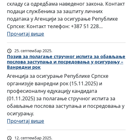
а
с
складу са одредбама наведеног закона. Контакт
с
ц
Ј
л
т
подаци службеника за заштиту личних
п
и
а
а
у
података у Агенцији за осигурање Републике
у
А
њ
ј
п
Српске: Контакт телефон: +387 51 228…
њ
г
а
е
н
:
Прочитај више
а
е
н
н
и
С
в
н
и
а
к
л
а
ц
25. септембар 2025.
н
С
е
у
ј
и
Позив за полагање стручног испита за обављање
у
а
послова заступања и посредовања у осигурању –
и
ж
у
ј
ч
Ванредни рок
с
б
б
у
е
е
Агенција за осигурање Републике Српске
т
р
е
с
з
с
организује ванредни рок (15.11.2025) и
а
о
н
л
а
т
професионалну едукацију кандидата
н
к
и
о
о
в
(01.11.2025) за полагање стручног испита за
к
е
к
в
с
о
обављање послова заступања и посредовања у
у
р
з
е
и
в
осигурању.
в
е
а
з
г
а
:
Прочитај више
и
у
з
а
у
л
П
с
о
а
п
р
а
о
о
12. септембар 2025.
с
ш
о
а