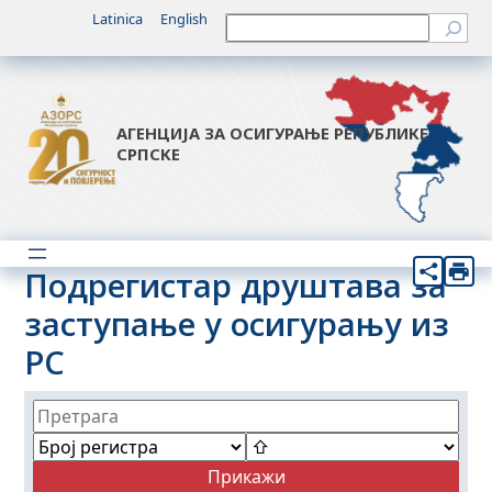
Latinica
English
Претрага
АГЕНЦИЈА ЗА ОСИГУРАЊЕ РЕПУБЛИКЕ
СРПСКЕ
Подрегистар друштава за
заступање у осигурању из
РС