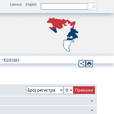
Latinica
English
Претрага
н
Контакт