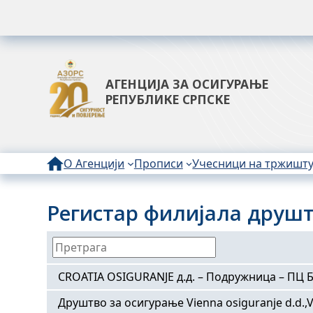
АГЕНЦИЈА ЗА ОСИГУРАЊЕ
РЕПУБЛИКЕ СРПСКЕ
О Агенцији
Прописи
Учесници на тржишт
Регистар филијала друшт
CROATIA OSIGURANJE д.д. – Подружница – ПЦ 
Друштво за осигурање Vienna osiguranje d.d.
ОСНОВНИ ПОДАЦИ