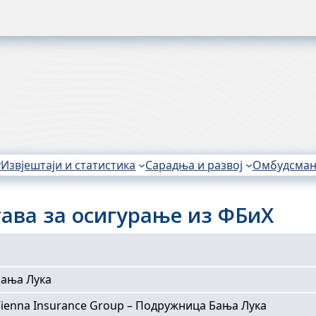
у
Извјештаји и статистика
Сарадња и развој
Омбудсма
ава за осигурање из ФБиХ
Бања Лука
,Vienna Insurance Group – Подружница Бања Лука