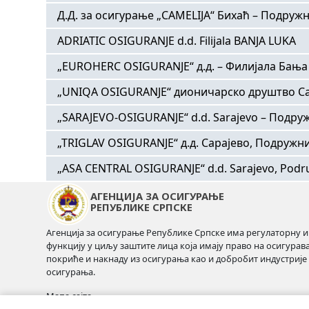
Д.Д. за осигурање „CAMELIJA“ Бихаћ – Подруж
Број регистра
ОСНОВНИ ПОДАЦИ
ADRIATIC OSIGURANJE d.d. Filijala BANJA LUKA
Број регистра
ОСНОВНИ ПОДАЦИ
Назив
„EUROHERC OSIGURANJE“ д.д. – Филијала Бања
Број регистра
ОСНОВНИ ПОДАЦИ
Назив
Адреса
„UNIQA OSIGURANJE“ дионичарско друштво Са
Број регистра
ОСНОВНИ ПОДАЦИ
Назив
ЈИБ
„SARAJEVO-OSIGURANJE“ d.d. Sarajevo – Подру
Адреса
Број регистра
ОСНОВНИ ПОДАЦИ
Назив
Матични број
„TRIGLAV OSIGURANJE“ д.д. Сарајево, Подружн
Адреса
ЈИБ
Број регистра
ОСНОВНИ ПОДАЦИ
Назив
Адреса
Број и датум рјешења Агенције
„ASA CENTRAL OSIGURANJE“ d.d. Sarajevo, Podr
ЈИБ
Број и датум рјешења Агенције
Број регистра
ОСНОВНИ ПОДАЦИ
Назив
Адреса
ЈИБ
Телефон
АГЕНЦИЈА ЗА ОСИГУРАЊЕ
Број и датум рјешења Агенције
Број регистра
Телефон
ОСНОВНИ ПОДАЦИ
Назив
ЈИБ
Број и датум рјешења Агенције
РЕПУБЛИКЕ СРПСКЕ
Е-пошта
Адреса
Број регистра
Телефон
Назив
Сајт
Број и датум рјешења Агенције
Агенција за осигурање Републике Српске има регулаторну и
Телефон
Сајт
Адреса
функцију у циљу заштите лица која имају право на осигурав
ЈИБ
Назив
Е-пошта
Адреса
покриће и накнаду из осигурања као и добробит индустрије
Телефон
ЛИЦА ОВЛАШТЕНА ЗА ЗАСТУПАЊЕ
ЛИЦА ОВЛАШТЕНА ЗА ЗАСТУПАЊЕ
ЈИБ
осигурања.
Матични број
ЛИЦА ОВЛАШТЕНА ЗА ЗАСТУПАЊЕ
Адреса
Сајт
ЈИБ
Е-пошта
ФУНКЦИЈА
ФУНКЦИЈА
Мапа сајта
Број и датум рјешења Агенције
ФУНКЦИЈА
Број и датум рјешења Агенције
ЈИБ
Број и датум рјешења Агенције
Директор